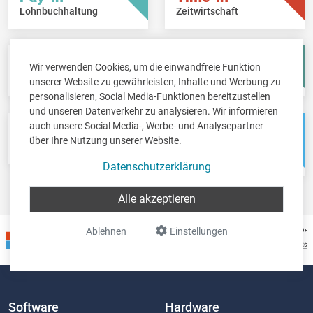
Lohnbuchhaltung
Zeitwirtschaft
Fisc-in
Account-in
Wir verwenden Cookies, um die einwandfreie Funktion
Steuererklärungen
Jahresabschlüsse
unserer Website zu gewährleisten, Inhalte und Werbung zu
personalisieren, Social Media-Funktionen bereitzustellen
und unseren Datenverkehr zu analysieren. Wir informieren
auch unsere Social Media-, Werbe- und Analysepartner
Pos-in
Net-in
über Ihre Nutzung unserer Website.
Kassensystem
Webshops &
Weblösungen
Datenschutzerklärung
Alle akzeptieren
Ablehnen
Einstellungen
Software
Hardware