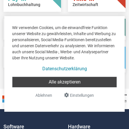
Lohnbuchhaltung
Zeitwirtschaft
Fisc-in
Account-in
Wir verwenden Cookies, um die einwandfreie Funktion
Steuererklärungen
Jahresabschlüsse
unserer Website zu gewährleisten, Inhalte und Werbung zu
personalisieren, Social Media-Funktionen bereitzustellen
und unseren Datenverkehr zu analysieren. Wir informieren
auch unsere Social Media-, Werbe- und Analysepartner
Pos-in
Net-in
über Ihre Nutzung unserer Website.
Kassensystem
Webshops &
Weblösungen
Datenschutzerklärung
Alle akzeptieren
Ablehnen
Einstellungen
Software
Hardware