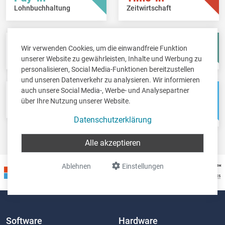
Lohnbuchhaltung
Zeitwirtschaft
Fisc-in
Account-in
Wir verwenden Cookies, um die einwandfreie Funktion
Steuererklärungen
Jahresabschlüsse
unserer Website zu gewährleisten, Inhalte und Werbung zu
personalisieren, Social Media-Funktionen bereitzustellen
und unseren Datenverkehr zu analysieren. Wir informieren
auch unsere Social Media-, Werbe- und Analysepartner
Pos-in
Net-in
über Ihre Nutzung unserer Website.
Kassensystem
Webshops &
Weblösungen
Datenschutzerklärung
Alle akzeptieren
Ablehnen
Einstellungen
Software
Hardware