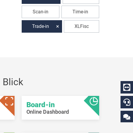
Scan-in
Time-in
Trade-in
XLFisc
 Blick
Board-in
Online Dashboard