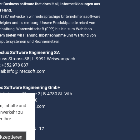
c: Business software that does it all, Informatiklösungen aus
r Hand.
t 1987 entwickeln wir mehrsprachige Unternehmenssoftware
 Belgien und Luxemburg. Unsere Produktpalette reicht von
hhaltung, Warenwirtschaft (ERP) bis hin zum Webshop.
em bieten wir Planung, Inbetriebnahme und Wartung von
putersystemen und Rechnernetzen.
eclux Software Engineering SA
uss-Strooss 38 | L-9991 Weiswampach
.: +352 978 087
ail:
info@intecsoft.com
ec Software Engineering GmbH
el-Ardennen Strasse 2 | B-4780 St. Vith
.: +32 (0)80 280 080
n, Inhalte und
ail:
info@intecsoft.com
enverkehr zu
r Ihre
ozeiten:
- Do: 8 - 12 Uhr | 14 - 17
akzeptieren