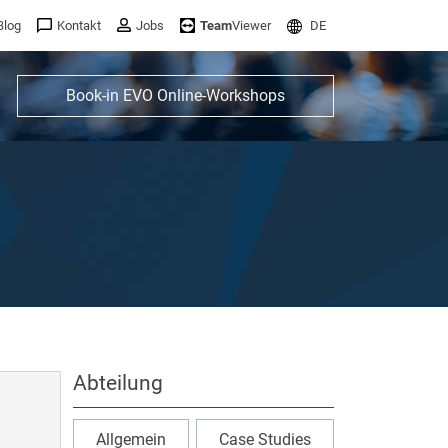
Blog
Kontakt
Jobs
Team
Viewer
DE
Book-in EVO Online-Workshops
Abteilung
Allgemein
Case Studies