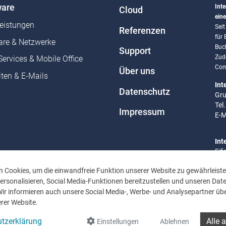
are
Inte
Cloud
eine
leistungen
Sei
Referenzen
für
re & Netzwerke
Buc
Support
Zud
Services & Mobile Office
Com
Über uns
ten & E-Mails
Int
Datenschutz
Gru
Tel
Impressum
E-M
Int
Eif
Tel
 Cookies, um die einwandfreie Funktion unserer Website zu gewährleiste
E-M
rsonalisieren, Social Media-Funktionen bereitzustellen und unseren Dat
Wir informieren auch unsere Social Media-, Werbe- und Analysepartner übe
Bür
rer Website.
Mo 
Uhr
tzerklärung
Alle 
Einstellungen
Ablehnen