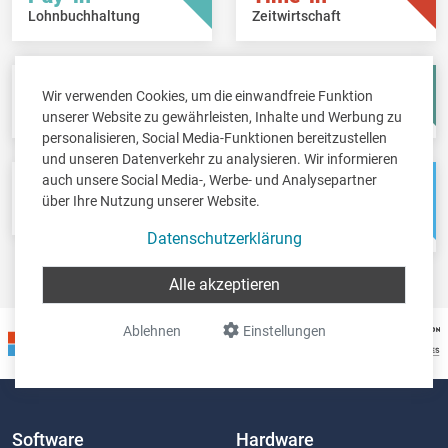
Lohnbuchhaltung
Zeitwirtschaft
Fisc-in
Account-in
Wir verwenden Cookies, um die einwandfreie Funktion
Steuererklärungen
Jahresabschlüsse
unserer Website zu gewährleisten, Inhalte und Werbung zu
personalisieren, Social Media-Funktionen bereitzustellen
und unseren Datenverkehr zu analysieren. Wir informieren
auch unsere Social Media-, Werbe- und Analysepartner
Pos-in
Net-in
über Ihre Nutzung unserer Website.
Kassensystem
Webshops &
Weblösungen
Datenschutzerklärung
Alle akzeptieren
Ablehnen
Einstellungen
Software
Hardware