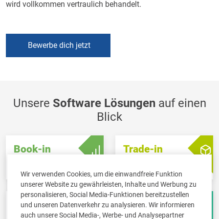
wird vollkommen vertraulich behandelt.
Bewerbe dich jetzt
Unsere
Software Lösungen
auf einen
Blick
Book-in
Trade-in
Buchführung &
Warenwirtschaft &
Steuerberatung
Rechnungsstellung
Wir verwenden Cookies, um die einwandfreie Funktion
unserer Website zu gewährleisten, Inhalte und Werbung zu
personalisieren, Social Media-Funktionen bereitzustellen
Scan-in
Board-in
und unseren Datenverkehr zu analysieren. Wir informieren
Papierloses Büro
Online Dashboard
auch unsere Social Media-, Werbe- und Analysepartner