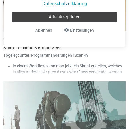
Datenschutzerklärung
Alle akzeptieren
Ablehnen
Einstellungen
04.06.2026 •
von Eric Pint
Scan-in - Neue Version 3.69
abgelegt unter:
Programmänderungen
|
Scan-in
In einem Workflow kann man jetzt ein Skript erstellen, welches
in allen anderen Skripten dieses Workflows verwendet werden
kann.
Der Zugang zu E-Mails und Kalendern über die „Exchange Web
Services“-Schnittstelle wird bald von Microsoft abgeschaltet.
Scan-in unterstützt jetzt stattdessen die „Microsoft Graph API“-
Schnittstelle.
Der Zustand des Hakens „Alle Gesellschaften zeigen“ wird pro
User abgespeichert.