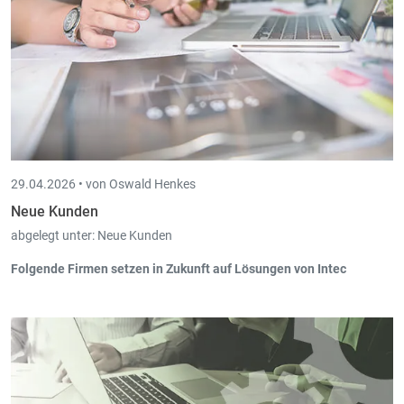
ebenfalls über die DECMAL der CCSS gemeldet.
Neue Lohnart „Abgelehnte Stunden Krankheit“ (HMALNA),
die in der täglichen Stundeneingabe verwendet werden
kann.
29.04.2026 •
von Oswald Henkes
Neue Kunden
abgelegt unter:
Neue Kunden
Folgende Firmen setzen in Zukunft auf Lösungen von Intec
Parquet Böhm SARL, Wecker (Pay-in, Scan-in) ab 04/2026
JW-Consult & Management, Neu-Moresnet (Book-in, Cloud-in)
ab 04/2026
STLU Consult, Schwebsingen (Book-in, Scan-in, Board-in, Fisc-
in) ab 03/2026
Oh June, St.Vith (Pay-in, Cash-in, Trade-in) ab 03/2026