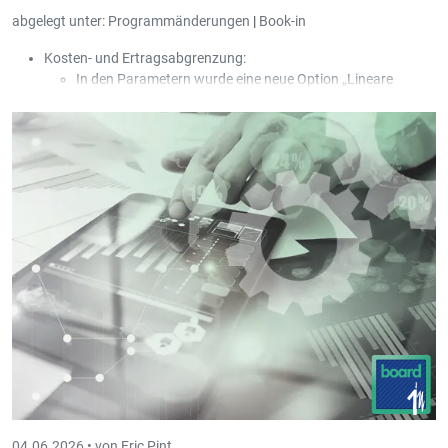
abgelegt unter:
Programmänderungen
|
Book-in
Kosten- und Ertragsabgrenzung:
In den Parametern wurde eine neue Option „Lineare
Abgrenzung (30 Tage / Monat)“ hinzugefügt.
In den Parametern wurde eine neue Option „Neue
Umbuchung pro Periode und Rechnung erstellen“
hinzugefügt.
In der Maske der Ein- und Ausgangsrechnungen wurde ein
neuer Ausdruck „Einfache Liste der Abgrenzungen“
hinzugefügt; die Liste wird geöffnet, wenn bei einer bereits
abgegrenzten Rechnung erneut die Option der
Abgrenzung aufgerufen wird.
04.06.2026 •
von Eric Pint