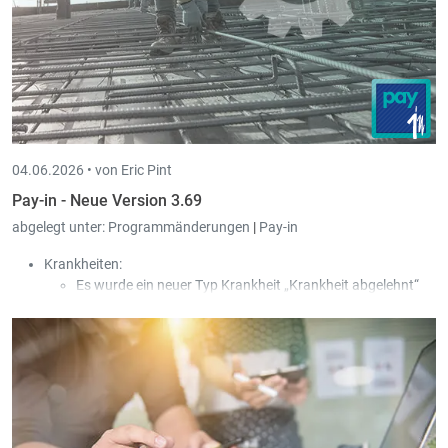
04.06.2026 •
von Eric Pint
Pay-in - Neue Version 3.69
abgelegt unter:
Programmänderungen
|
Pay-in
Krankheiten:
Es wurde ein neuer Typ Krankheit „Krankheit abgelehnt“
hinzugefügt.
In dem Fall wird der Typ Zahlung „Entschädigung durch
die CNS“ verwendet, obwohl die CNS keinen Beitrag an den
Arbeitnehmer zahlt, damit der Arbeitgeber kein Geld
bezahlen muss.
Diese Krankheitstage werden weder für die 77- noch für
die 546-Tage-Regelung berücksichtigt. Die Krankheit wird