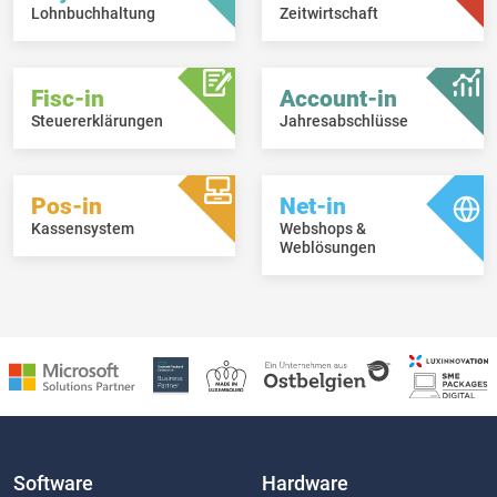
Lohnbuchhaltung
Zeitwirtschaft
C-Glaserei, Montenau (Scan-in) ab 11/2025
Peters Andreas, Hüllscheid (Board-in) ab 11/2025
DONEA Bois & Matériaux SA, Aubel (Scan-in) ab 10/2025
Europrom, Esch/Alzette (Trade-in) ab 10/2025
Fisc-in
Account-in
GRAVIMMO SA, La Calamine (Book-in, Trade-in, Scan-in) ab
Steuererklärungen
Jahresabschlüsse
10/2025
Mathie Consulting, Eupen (Board-in) ab 10/2025
Pos-in
Net-in
Kassensystem
Webshops &
Weblösungen
Software
Hardware