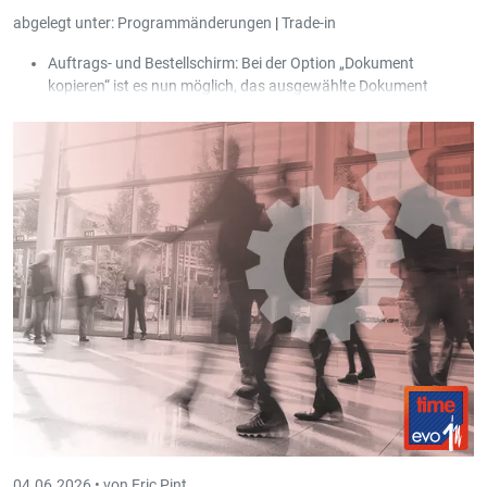
abgelegt unter:
Programmänderungen
|
Trade-in
Auftrags- und Bestellschirm: Bei der Option „Dokument
kopieren“ ist es nun möglich, das ausgewählte Dokument
gleichzeitig für mehrere Kunden/Lieferanten zu kopieren, die
vom Benutzer über eine Auswahl gefiltert werden können.
04.06.2026 •
von Eric Pint