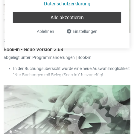
Datenschutzerklärung
Alle akzeptieren
Ablehnen
Einstellungen
26.03.2026 •
von Eric Pint
Book-in - Neue Version 3.68
abgelegt unter:
Programmänderungen
|
Book-in
In der Buchungsübersicht wurde eine neue Auswahlmöglichkeit
"Nur Buchungen mit Beleg (Scan-in)" hinzugefügt.
Die Sperre beim Buchen der Journale wurde entschärft:
Somit ist es nun möglich, dass mehrere Personen
gleichzeitig im selben Journal bestehende Buchungen
bearbeiten können.
Beim Erstellen einer neuen Buchung wird das Journal
wieder freigegeben, sobald die neue Buchung vom
Benutzer gespeichert wurde.