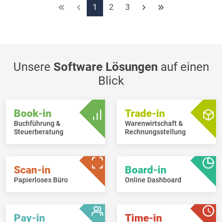
in Zukunft auch unter den Anhängen aufgeführt, um diese
1
2
3
sichtbarer zu machen. Sämtliche Anhänge werden bei Versand
per Peppol oder E-Mail mit versendet.
Die Liste der Dokumente kann jetzt per Mausklick auf die
Kolonnentitel sortiert werden.
Unsere
Software Lösungen
auf einen
Blick
Book-in
Trade-in
Buchführung &
Warenwirtschaft &
Steuerberatung
Rechnungsstellung
Scan-in
Board-in
Papierloses Büro
Online Dashboard
Pay-in
Time-in