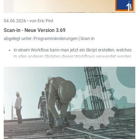
04.06.2026 •
von Eric Pint
Scan-in - Neue Version 3.69
abgelegt unter:
Programmänderungen
|
Scan-in
In einem Workflow kann man jetzt ein Skript erstellen, welches
in allen anderen Skripten dieses Workflows verwendet werden
kann.
Der Zugang zu E-Mails und Kalendern über die „Exchange Web
Services“-Schnittstelle wird bald von Microsoft abgeschaltet.
Scan-in unterstützt jetzt stattdessen die „Microsoft Graph API“-
Schnittstelle.
Der Zustand des Hakens „Alle Gesellschaften zeigen“ wird pro
User abgespeichert.