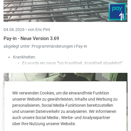
04.06.2026 •
von Eric Pint
Pay-in - Neue Version 3.69
abgelegt unter:
Programmänderungen
|
Pay-in
Krankheiten:
Es wurde ein neuer Typ Krankheit „Krankheit abgelehnt“
hinzugefügt.
In dem Fall wird der Typ Zahlung „Entschädigung durch
die CNS“ verwendet, obwohl die CNS keinen Beitrag an den
Arbeitnehmer zahlt, damit der Arbeitgeber kein Geld
Wir verwenden Cookies, um die einwandfreie Funktion
bezahlen muss.
unserer Website zu gewährleisten, Inhalte und Werbung zu
Diese Krankheitstage werden weder für die 77- noch für
personalisieren, Social Media-Funktionen bereitzustellen
die 546-Tage-Regelung berücksichtigt. Die Krankheit wird
und unseren Datenverkehr zu analysieren. Wir informieren
ebenfalls über die DECMAL der CCSS gemeldet.
auch unsere Social Media-, Werbe- und Analysepartner
Neue Lohnart „Abgelehnte Stunden Krankheit“ (HMALNA),
über Ihre Nutzung unserer Website.
die in der täglichen Stundeneingabe verwendet werden
kann.