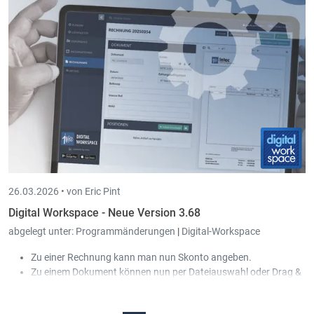
Bei den mobilen Geräten (Time-in App) kann ein globaler Filter
für die Kunden, Projekte und Aktivitäten definiert werden.
26.03.2026 •
von Eric Pint
Digital Workspace - Neue Version 3.68
abgelegt unter:
Programmänderungen
|
Digital-Workspace
Zu einer Rechnung kann man nun Skonto angeben.
Zu einem Dokument können nun per Dateiauswahl oder Drag &
Drop Anhänge hinzugefügt werden. Die AGBs oder sonstige
Dokumente, die jedem Dokument angehangen werden, werden