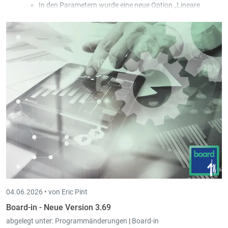
In den Parametern wurde eine neue Option „Lineare
Abgrenzung (30 Tage / Monat)“ hinzugefügt.
In den Parametern wurde eine neue Option „Neue
Umbuchung pro Periode und Rechnung erstellen“
hinzugefügt.
In der Maske der Ein- und Ausgangsrechnungen wurde ein
neuer Ausdruck „Einfache Liste der Abgrenzungen“
hinzugefügt; die Liste wird geöffnet, wenn bei einer bereits
abgegrenzten Rechnung erneut die Option der
Abgrenzung aufgerufen wird.
04.06.2026 •
von Eric Pint
Board-in - Neue Version 3.69
abgelegt unter:
Programmänderungen
|
Board-in