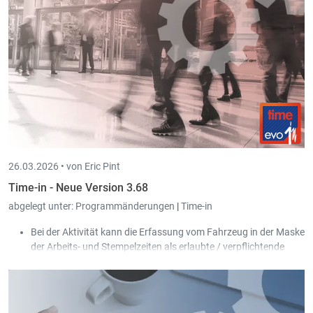
26.03.2026 •
von Eric Pint
Time-in - Neue Version 3.68
abgelegt unter:
Programmänderungen
|
Time-in
Bei der Aktivität kann die Erfassung vom Fahrzeug in der Maske
der Arbeits- und Stempelzeiten als erlaubte / verpflichtende
Eingabe konfiguriert werden.
Bei den Projekten wird der Benutzer, der das Projekt
erstellt/zuletzt verändert hat, mit entsprechendem Datum
festgehalten.