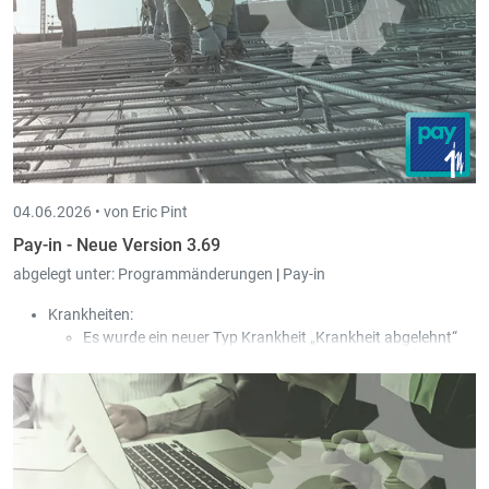
04.06.2026 •
von Eric Pint
Pay-in - Neue Version 3.69
abgelegt unter:
Programmänderungen
|
Pay-in
Krankheiten:
Es wurde ein neuer Typ Krankheit „Krankheit abgelehnt“
hinzugefügt.
In dem Fall wird der Typ Zahlung „Entschädigung durch
die CNS“ verwendet, obwohl die CNS keinen Beitrag an den
Arbeitnehmer zahlt, damit der Arbeitgeber kein Geld
bezahlen muss.
Diese Krankheitstage werden weder für die 77- noch für