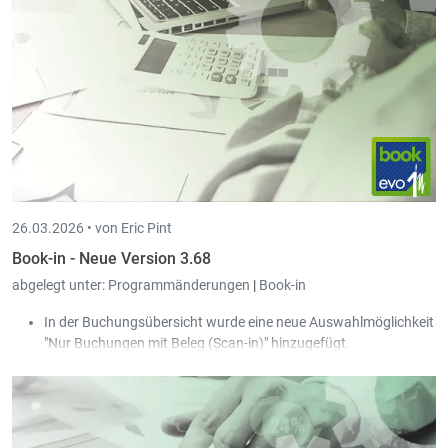
die 546-Tage-Regelung berücksichtigt. Die Krankheit wird
ebenfalls über die DECMAL der CCSS gemeldet.
Neue Lohnart „Abgelehnte Stunden Krankheit“ (HMALNA),
die in der täglichen Stundeneingabe verwendet werden
kann.
26.03.2026 •
von Eric Pint
Book-in - Neue Version 3.68
abgelegt unter:
Programmänderungen
|
Book-in
In der Buchungsübersicht wurde eine neue Auswahlmöglichkeit
"Nur Buchungen mit Beleg (Scan-in)" hinzugefügt.
Die Sperre beim Buchen der Journale wurde entschärft:
Somit ist es nun möglich, dass mehrere Personen
gleichzeitig im selben Journal bestehende Buchungen
bearbeiten können.