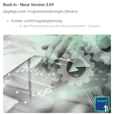
Book-in - Neue Version 3.69
abgelegt unter:
Programmänderungen
|
Book-in
Kosten- und Ertragsabgrenzung:
In den Parametern wurde eine neue Option „Lineare
Abgrenzung (30 Tage / Monat)“ hinzugefügt.
In den Parametern wurde eine neue Option „Neue
Umbuchung pro Periode und Rechnung erstellen“
hinzugefügt.
In der Maske der Ein- und Ausgangsrechnungen wurde ein
neuer Ausdruck „Einfache Liste der Abgrenzungen“
hinzugefügt; die Liste wird geöffnet, wenn bei einer bereits
abgegrenzten Rechnung erneut die Option der
Abgrenzung aufgerufen wird.