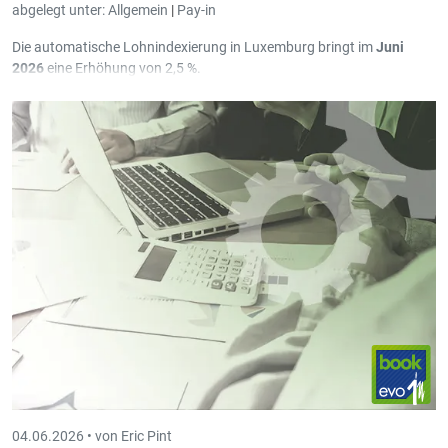
abgelegt unter:
Allgemein
|
Pay-in
Die automatische Lohnindexierung in Luxemburg bringt im
Juni
2026
eine Erhöhung von 2,5 %.
In Pay-in wurden diesbezüglich in Version
3.69.3.0
die notwendigen
Erweiterungen programmiert.
04.06.2026 •
von Eric Pint