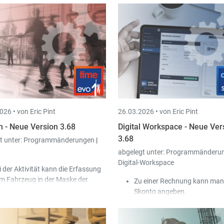
026 •
von Eric Pint
26.03.2026 •
von Eric Pint
n - Neue Version 3.68
Digital Workspace - Neue Ver
3.68
t unter:
Programmänderungen
|
abgelegt unter:
Programmänderu
Digital-Workspace
i der Aktivität kann die Erfassung
m Fahrzeug in der Maske der
Zu einer Rechnung kann man
beits- und Stempelzeiten als
Skonto angeben.
laubte / verpflichtende Eingabe
Zu einem Dokument können 
nfiguriert werden.
Dateiauswahl oder Drag & D
i den Projekten wird der Benutzer,
Anhänge hinzugefügt werden