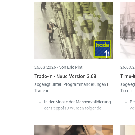
26.03.2026 •
von Eric Pint
26.03.2
Trade-in - Neue Version 3.68
Time-i
abgelegt unter:
Programmänderungen
|
abgeleg
Trade-in
Time-in
In der Maske der Massenvalidierung
Be
der Peppol-ID wurden folgende
vo
Optionen hinzugefügt:
Ar
Nur Kunden mit fehlerhafter
er
Peppol-ID anzeigen.
ko
Einstellungen bei bereits
Be