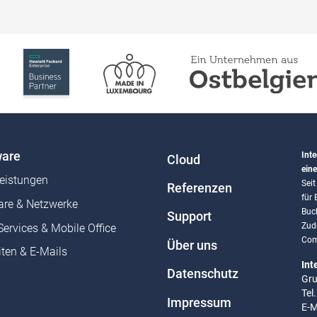
are
Inte
Cloud
eine
leistungen
Sei
Referenzen
für
re & Netzwerke
Buc
Support
Zud
Services & Mobile Office
Com
Über uns
ten & E-Mails
Int
Datenschutz
Gru
Tel
Impressum
E-M