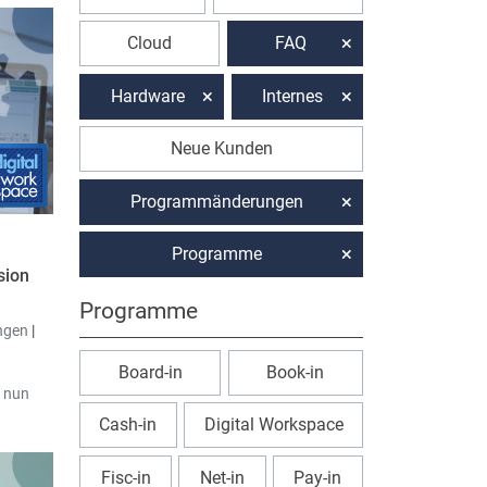
Cloud
FAQ
Hardware
Internes
Neue Kunden
Programmänderungen
Programme
sion
Programme
ngen
|
Board-in
Book-in
 nun
Cash-in
Digital Workspace
nun per
rop
Fisc-in
Net-in
Pay-in
. Die