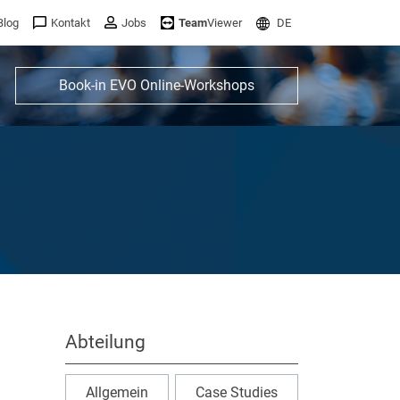
Blog
Kontakt
Jobs
Team
Viewer
DE
Book-in EVO Online-Workshops
Abteilung
Allgemein
Case Studies