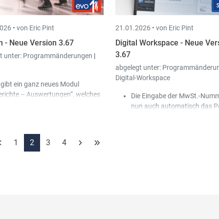
nnen automatisiert nach Scan-in
chiviert werden (gleiches Prinzip
026 •
von Eric Pint
21.01.2026 •
von Eric Pint
e bei den Lieferanten-
erweisungen).
n - Neue Version 3.67
Digital Workspace - Neue Ver
3.67
t unter:
Programmänderungen
|
abgelegt unter:
Programmänderu
Digital-Workspace
 gibt ein ganz neues Modul
erichte – Auswertungen“, welches
Die Eingabe der MwSt.-Numme
 ermöglicht Datenabfragen zu
nun auch automatisch das P
stellen und zu speichern, sowie das
ID-Feld.
sultat nach Excel zu exportieren.
Wenn man bei dem Speichern
i den (Urlaubs) Anträgen wurde
neuen Dokumentes keine
1
2
3
4
ne neue Option "Benachrichtigung
Zahlungsbedingung gesetzt h
r Mail" hinzugefügt, damit der
wird automatisch die des Ku
ständige Sachbearbeiter bei einem
übernommen.
uen Antrag per Mail informiert
rd.
 der Stammdatei der Mitarbeiter
eiter "Urlaubsanrecht") wurde ein
ues "Arbeitszeitenkonto"