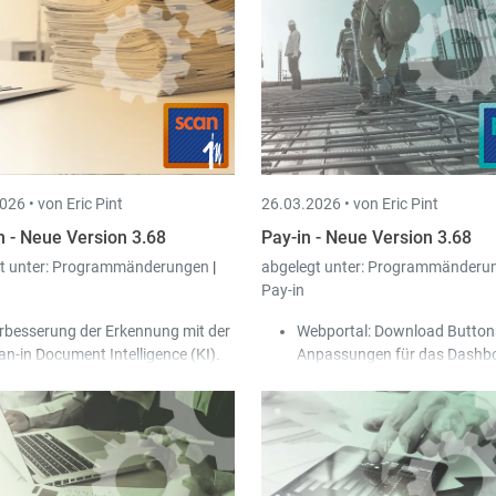
r das Projekt erstellt/zuletzt
AGBs oder sonstige Dokument
rändert hat, mit entsprechendem
jedem Dokument angehange
tum festgehalten.
werden, werden in Zukunft a
i den mobilen Geräten (Time-in
unter den Anhängen aufgefü
p) kann ein globaler Filter für die
diese sichtbarer zu machen.
nden, Projekte und Aktivitäten
Sämtliche Anhänge werden b
finiert werden.
Versand per Peppol oder E-Ma
versendet.
026 •
von Eric Pint
26.03.2026 •
von Eric Pint
Die Liste der Dokumente kann
per Mausklick auf die Kolonne
n - Neue Version 3.68
Pay-in - Neue Version 3.68
sortiert werden.
t unter:
Programmänderungen
|
abgelegt unter:
Programmänderu
Pay-in
rbesserung der Erkennung mit der
Webportal: Download Button
an-in Document Intelligence (KI).
Anpassungen für das Dashb
nn auf der Rechnung kein Netto-
Sammel-Download-Funk
trag ausgewiesen wird, ermittelt
hinter jedem Jahr einge
e KI diesen jetzt anhand des
alle Dokumente eines Ja
St.-Betrags.
ZIP Datei herunterzulad
weiterte Unterstützung zum
Download-Funktion hint
pfangen von Peppol Self-Billing
jedem Dokument eingef