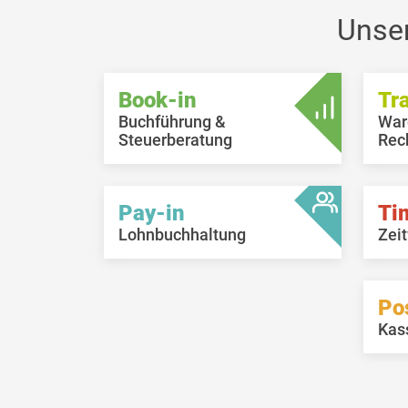
hi
Unse
Book-in
Tr
Buchführung &
War
Steuerberatung
Rec
Pay-in
Ti
Lohnbuchhaltung
Zeit
Po
Kas