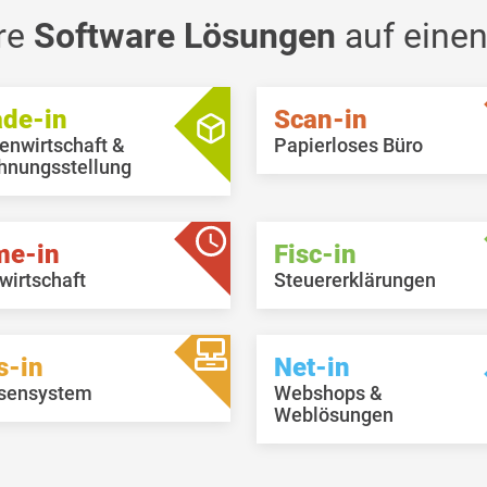
nzugefügt.
re
Software Lösungen
auf einen
ade-in
Scan-in
enwirtschaft &
Papierloses Büro
hnungsstellung
me-in
Fisc-in
wirtschaft
Steuererklärungen
s-in
Net-in
sensystem
Webshops &
Weblösungen