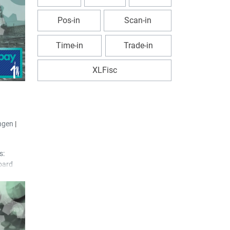
e, die
Pos-in
Scan-in
n
uch
hrt, um
Time-in
Trade-in
ei
XLFisc
il mit
 jetzt
ntitel
ngen
|
s:
oard
tion
fügt, um
hres als
en.
er
ügt, um