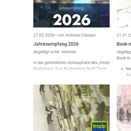
Verschiedene Zahlungsterminals
Re
drucken ein Kassenabschluss-Ticket
Be
aus. Das kann man jetzt abschalten.
Fi
wi
un
27.02.2026 •
von Andreas Classen
21.01.2
Jahresempfang 2026
Book-i
abgelegt unter:
Internes
abgeleg
Book-in
In der gemütlichen Atmosphäre des „Hotel
Restaurant Zum Buchenberg Rodt“ fand
Ne
Ende Januar unser Jahresempfang 2026
St
statt.
Au
Di
in
In
ei
Ko
de
Di
so