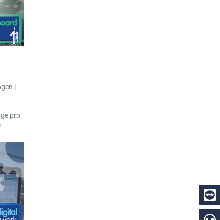
laden.
ngen
|
äge pro
n
ndard
n der
ines
iche
n