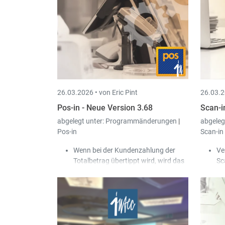
bestehenden Peppol-Kunden
de
korrigieren.
ve
Da
Be
Ap
Ku
de
26.03.2026 •
von Eric Pint
26.03.2
Pos-in - Neue Version 3.68
Scan-i
abgelegt unter:
Programmänderungen
|
abgeleg
Pos-in
Scan-in
Wenn bei der Kundenzahlung der
Ve
Totalbetrag übertippt wird, wird das
Sc
jetzt als Anomalie protokolliert.
We
Über die Cash-in Benutzerrechte
Be
kann man einem Benutzer erlauben,
di
die Trade-in Einstellung "nicht
Mw
änderbarer Preis" des Artikels zu
Er
ignorieren.
Em