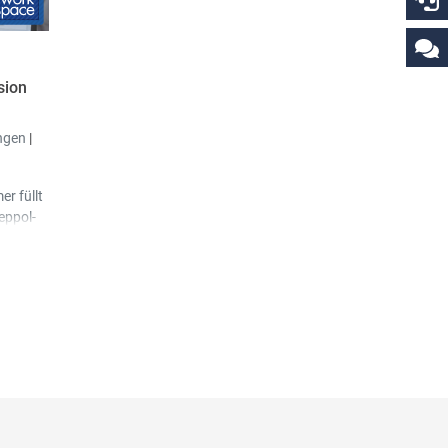
sion
ngen
|
r füllt
eppol-
 eines
at,
nden