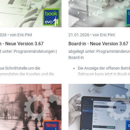
chnungen.
Datei direkt herunterzu
i der interaktiven Übergabe von
nanzoperationen nach Book-in
rd das Übergeben von Detailzeilen
terstützt.
026 •
von Eric Pint
21.01.2026 •
von Eric Pint
n - Neue Version 3.67
Board-in - Neue Version 3.67
t unter:
Programmänderungen
|
abgelegt unter:
Programmänderu
Board-in
ue Schnittstelle um die
Die Anzeige der offenen Betr
ammdaten der Kunden und die
Zeitraum kann jetzt in Book-i
sgangsrechnungen aus dem
konfiguriert werden. Die Sta
gital Workspace (DWS)
nach Book-
Werte sind 31 und 62 Tage.
 Evo zu importieren.
Es gibt nun die Möglichkeit, i
 der Stammdatei der Konten kann
Ergebnisrechnung (im Falle e
ne Farbe definiert werden; die
Bilanzschemas) eine zusätzl
nten werden in den Finanzen in
Ebene mit einem analytische
r hinterlegten Farbe angezeigt.
Kontenplan anzuzeigen.
e Lose der Kunden-Domizilierungen
wie Kunden-Rückzahlungen