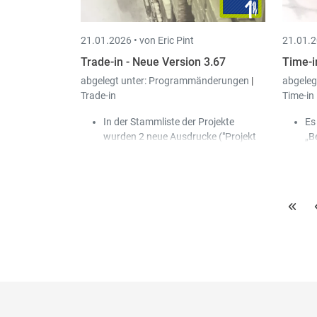
kö
ar
21.01.2026 •
von Eric Pint
21.01.2
wi
Üb
Trade-in - Neue Version 3.67
Time-i
abgelegt unter:
Programmänderungen
|
abgeleg
Trade-in
Time-in
In der Stammliste der Projekte
Es
wurden 2 neue Ausdrucke ("Projekt
„B
einfach" / "Projekt detailliert")
es
hinzugefügt.
er
In Menü "Hilfe" wurde ein Handbuch
Re
zum Thema 'Peppol' hinzugefügt.
Be
In den Parametern (Reiter "Allgemein
ei
- Peppol") können die Ausdruckziele
pe
definiert werden, die beim Kunden
zu
hinterlegt werden, wenn die Peppol-
ne
ID durch das System automatisch
wi
ermittelt wurde.
In
(R
ne