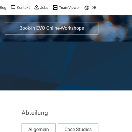
Blog
Kontakt
Jobs
Team
Viewer
DE
Book-in EVO Online-Workshops
Abteilung
Allgemein
Case Studies