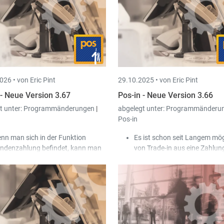
r das Projekt erstellt/zuletzt
änderbarer Preis" des Artikel
rändert hat, mit entsprechendem
ignorieren.
tum festgehalten.
Verschiedene Zahlungstermi
i den mobilen Geräten (Time-in
drucken ein Kassenabschluss
p) kann ein globaler Filter für die
aus. Das kann man jetzt absc
nden, Projekte und Aktivitäten
finiert werden.
026 •
von Eric Pint
29.10.2025 •
von Eric Pint
 - Neue Version 3.67
Pos-in - Neue Version 3.66
t unter:
Programmänderungen
|
abgelegt unter:
Programmänderu
Pos-in
nn man sich in der Funktion
Es ist schon seit Langem mög
ndenzahlung befindet, kann man
von Trade-in aus eine Zahlung
tzt auch Trade-in Dokument
in zu starten. Bislang musste
rcodes scannen. Das Dokument
Programme auf dem gleiche
rd dann zur Zahlung ausgewählt.
laufen, und dann konnte man
nn beim Zahlen eines Trade-in
dem €-Button auf einem
kumentes ein Rückgabegutschein
Kundenauftrag die Zahlung i
tellt wird (z.B. im Falle einer
starten. Das geht jetzt auch 
toure), wird die Nummer des
Fall, wo Pos-in nicht auf dem