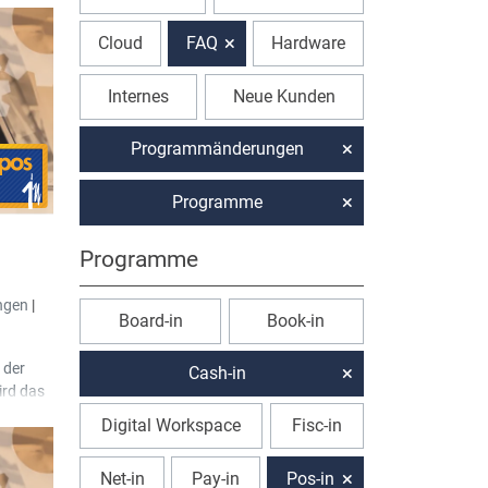
Cloud
FAQ
Hardware
Internes
Neue Kunden
Programmänderungen
Programme
Programme
ngen
|
Board-in
Book-in
 der
Cash-in
ird das
t.
Digital Workspace
Fisc-in
hte
lauben,
Net-in
Pay-in
Pos-in