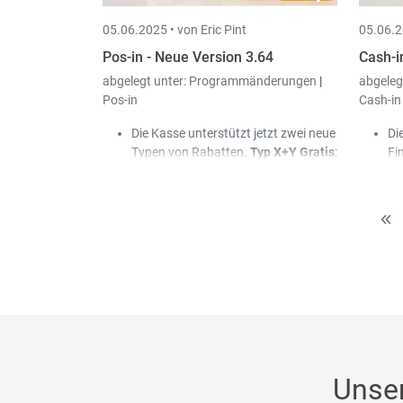
wurde.
05.06.2025 •
von Eric Pint
05.06.2
Pos-in - Neue Version 3.64
Cash-i
abgelegt unter:
Programmänderungen
|
abgeleg
Pos-in
Cash-in
Die Kasse unterstützt jetzt zwei neue
Di
Typen von Rabatten.
Typ X+Y Gratis
:
Fi
z. B. beim Kauf von zwei Artikeln
je
eines Typs ist der zweite gratis.
Typ
er
bei Menge X gibt es Y EUR Rabatt
: z.
Es
B. beim Kauf von drei Artikeln gibt es
de
0.5 EUR Rabatt auf den letzten.
Bu
Beim Anlegen von Kunden und
Kundenkarten wird in Book-in jetzt
der Kassenbediener als Ersteller
eingetragen.
Unse