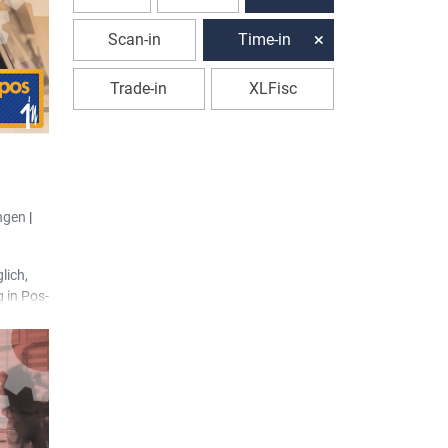
s zu
Scan-in
Time-in
nals
-Ticket
Trade-in
XLFisc
halten.
ngen
|
lich,
 in Pos-
n beide
n PC
 mit
n Pos-in
in dem