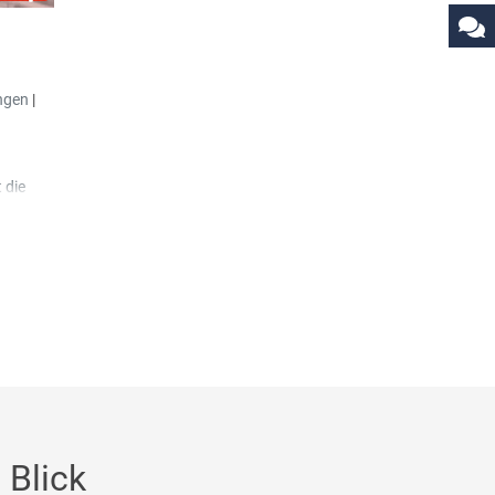
äte
e
ltes)
res
ngen
|
 die
eise
eil in
rden
ichen
h in der
. Somit
g prüft,
Tag
 Blick