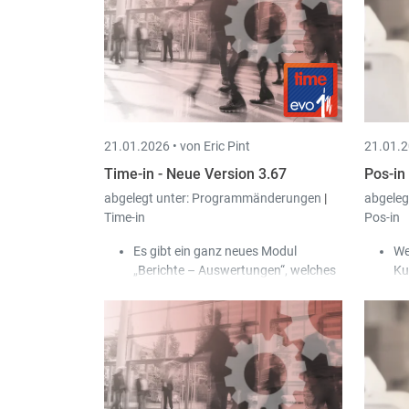
ist.
de
ve
Da
Be
Ap
Ku
de
21.01.2026 •
von Eric Pint
21.01.2
Time-in - Neue Version 3.67
Pos-in
abgelegt unter:
Programmänderungen
|
abgeleg
Time-in
Pos-in
Es gibt ein ganz neues Modul
We
„Berichte – Auswertungen“, welches
Ku
es ermöglicht Datenabfragen zu
je
erstellen und zu speichern, sowie das
Ba
Resultat nach Excel zu exportieren.
wi
Bei den (Urlaubs) Anträgen wurde
We
eine neue Option "Benachrichtigung
Do
per Mail" hinzugefügt, damit der
ers
zuständige Sachbearbeiter bei einem
Re