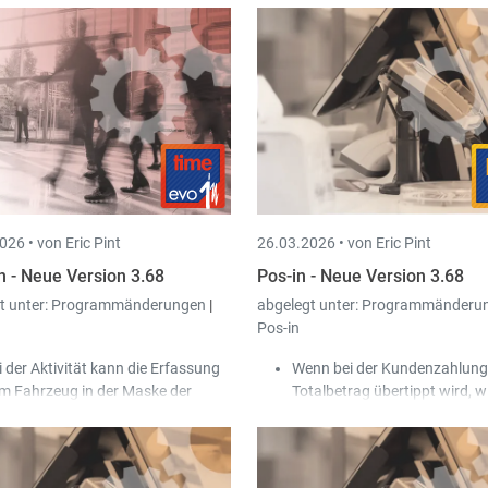
026 •
von Eric Pint
26.03.2026 •
von Eric Pint
n - Neue Version 3.68
Pos-in - Neue Version 3.68
t unter:
Programmänderungen
|
abgelegt unter:
Programmänderu
Pos-in
i der Aktivität kann die Erfassung
Wenn bei der Kundenzahlung
m Fahrzeug in der Maske der
Totalbetrag übertippt wird, w
beits- und Stempelzeiten als
jetzt als Anomalie protokollier
laubte / verpflichtende Eingabe
Über die Cash-in Benutzerrec
nfiguriert werden.
kann man einem Benutzer er
i den Projekten wird der Benutzer,
die Trade-in Einstellung "nicht