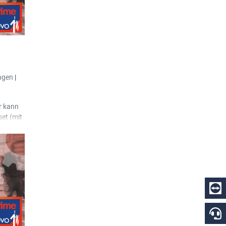
. Z. B.
uf einer
iner
r.
Typ
einen
ngen
|
Das
 den
n der
r kann
ht zudem
et (mit
nur auf
t
n Werte
alisiert
r
urde die
tionen
te
ne
.