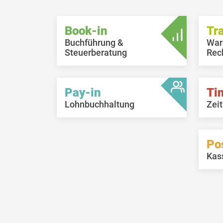
Book-in
Tr
Buchführung &
War
Steuerberatung
Rec
Pay-in
Ti
Lohnbuchhaltung
Zeit
Po
Kas