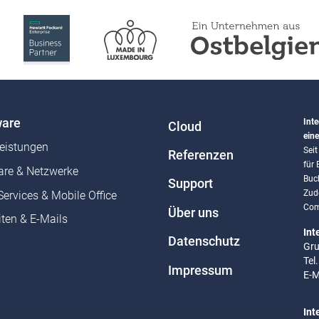
are
Inte
Cloud
eine
leistungen
Sei
Referenzen
für
re & Netzwerke
Buc
Support
Zud
Services & Mobile Office
Com
Über uns
ten & E-Mails
Int
Datenschutz
Gru
Tel
Impressum
E-M
Int