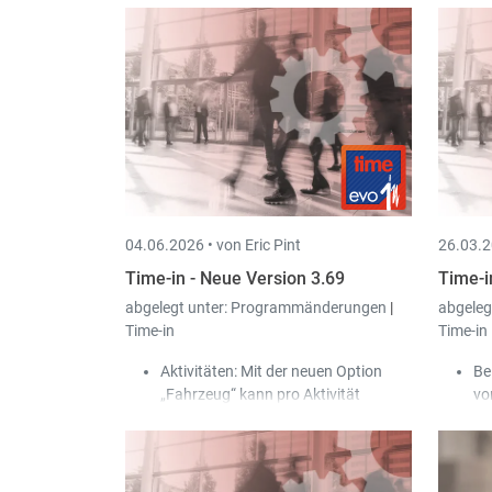
04.06.2026 •
von Eric Pint
26.03.2
Time-in - Neue Version 3.69
Time-i
abgelegt unter:
Programmänderungen
|
abgeleg
Time-in
Time-in
Aktivitäten: Mit der neuen Option
Be
„Fahrzeug“ kann pro Aktivität
vo
bestimmt werden, ob das Fahrzeug
Ar
bei der Erfassung
er
(Arbeits-/Stempelzeiten) für den
ko
Benutzer erlaubt oder verpflichtend
Be