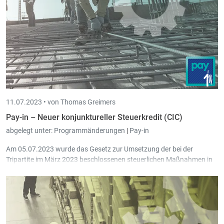
beim Arbeitnehmer.
11.07.2023 •
von Thomas Greimers
Pay-in – Neuer konjunktureller Steuerkredit (CIC)
abgelegt unter:
Programmänderungen
|
Pay-in
Am 05.07.2023 wurde das Gesetz zur Umsetzung der bei der
Tripartite im März 2023 beschlossenen steuerlichen Maßnahmen in
der Abgeordnetenkammer verabschiedet.