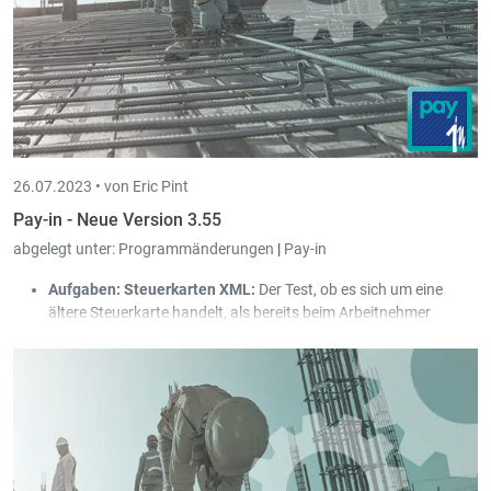
26.07.2023 •
von Eric Pint
Pay-in - Neue Version 3.55
abgelegt unter:
Programmänderungen
|
Pay-in
Aufgaben: Steuerkarten XML:
Der Test, ob es sich um eine
ältere Steuerkarte handelt, als bereits beim Arbeitnehmer
eingetragen ist, wurde wie folgt angepasst:
Von der Steuerkartennummer wird ab dem Datum hinter
dem "E" bis vor das "N" geprüft, ob die neue
Steuerkartennummer kleiner (älter) ist.
Wenn dieser Teil gleich ist, mit dem eingetragenen Wert
beim Arbeitnehmer, wird geprüft, ob das Gültig-Ab-Datum
in der XML-Datei größer (älter) ist als das Gültig-Ab-Datum