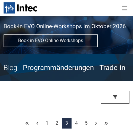
Book-in EVO Online-Workshops im Oktober 2026
Book-in EVO Online-Workshops
Blog
- Programmänderungen
- Trade-in
1
2
3
4
5