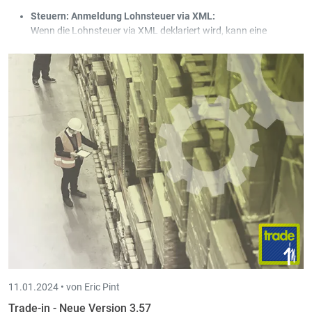
Steuern: Anmeldung Lohnsteuer via XML:
Wenn die Lohnsteuer via XML deklariert wird, kann eine
Korrektur in jedem Intervall deklariert werden. Die bereits
deklarierten Beträge werden in der XML-Datei ohnehin immer
annulliert und integral neu deklariert.
PS: Bislang konnte lediglich im letzten Intervall des Jahres eine
Korrektur deklariert werden.
11.01.2024 •
von Eric Pint
Trade-in - Neue Version 3.57