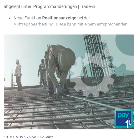
abgelegt unter:
Programmänderungen
|
Trade-in
Neue Funktion
Positionsanzeige
bei der
Auftragsbearbeitung. Diese kann mit einem entsprechenden
Knopf links unter der Detailgrid geöffnet werden. Die Funktion
zeigt sämtliche aktuelle Positionen und Artikel des
Dokumentdetails. Beim Anwählen einzelner Positionen bzw.
Artikel in der Positionsanzeige springt die Detailgrid direkt auf
die entsprechende Position. Das hilft bei der Navigation in
umfangreichen Dokumenten. Wenn im Dokument mit
Positionsnummern gearbeitet wird, dann baut die
Positionsanzeige automatisch eine Baumstruktur auf.
11.01.2024 •
von Eric Pint