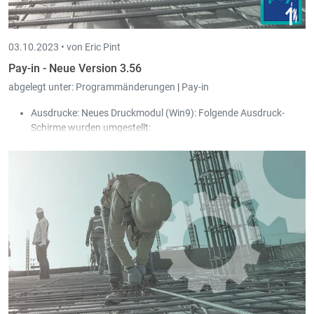
03.10.2023 •
von Eric Pint
Pay-in - Neue Version 3.56
abgelegt unter:
Programmänderungen
|
Pay-in
Ausdrucke: Neues Druckmodul (Win9): Folgende Ausdruck-
Schirme wurden umgestellt:
Arbeitsvertrag
Detail tägliche Stundeneingabe
Abrechnungen
Lässt man den Ausdruck-Schirm geöffnet und speichert
weitere Änderungen an der Abrechnung ab, dann wird der
Ausdruck-Schirm beim Anklicken automatisch aktualisiert
und zeigt die neuen Werte an.