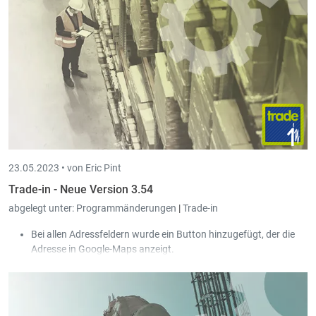
23.05.2023 •
von Eric Pint
Trade-in - Neue Version 3.54
abgelegt unter:
Programmänderungen
|
Trade-in
Bei allen Adressfeldern wurde ein Button hinzugefügt, der die
Adresse in Google-Maps anzeigt.
Bei fehlerhafter Peppol-Validierung wird das Verbuchen
gestoppt damit das Ursprungsdokument noch angepasst
werden kann.