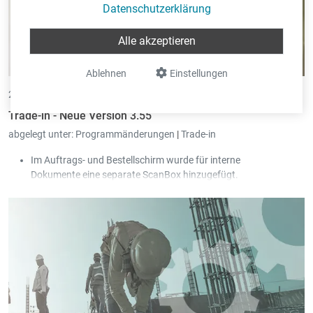
Datenschutzerklärung
Alle akzeptieren
Ablehnen
Einstellungen
26.07.2023 •
von Eric Pint
Trade-in - Neue Version 3.55
abgelegt unter:
Programmänderungen
|
Trade-in
Im Auftrags- und Bestellschirm wurde für interne
Dokumente eine separate ScanBox hinzugefügt.
In der Sammelfakturation Lieferanten pro Artikel können
mittels "Referenz der Sammelfakturation" einzelne
Artikeleinträge gruppiert werden.
In den Artikelhauptgruppen oder Artikelgruppen können Artikel-
Pflichtfelder eingebeben werden, die im
Artikelstammschirm beim Speichern geprüft werden sollen.
Mit dem neuen "Peppol mit Vorschau"-Ausdruckziel wird vor
dem Peppolversand das Dokument auf dem Bildschirm
angezeigt.