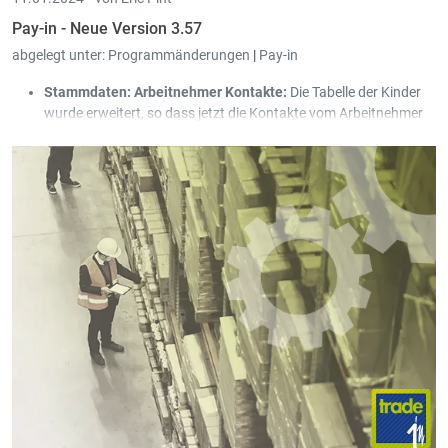
Pay-in - Neue Version 3.57
abgelegt unter:
Programmänderungen
|
Pay-in
Stammdaten: Arbeitnehmer Kontakte:
Die Tabelle der Kinder
wurde erweitert, so dass jetzt die Kontakte vom Arbeitnehmer
erfasst werden können.
Es gibt 3 Kontakt-Typen:
Partner
Kind
Kontakt
Die Felder "Sozialversicherungsnr. Partner", "Name Partner" und
"Vorname Partner" wurden in die neuen Kontakt-Tabelle
migriert.