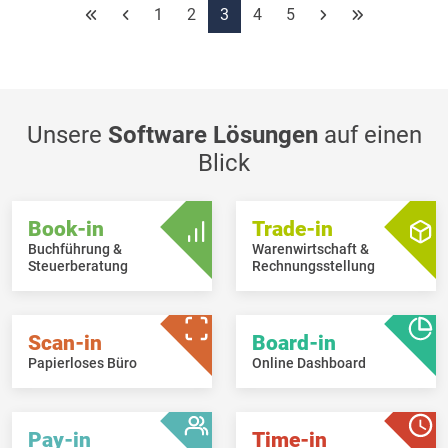
(04/2023), mit den neuen Werten, angelegt:
1
2
3
4
5
CIE berechnen wurde deaktiviert
Preisindex: 898,93 => 921,40
Unsere
Software Lösungen
auf einen
Blick
Book-in
Trade-in
Buchführung &
Warenwirtschaft &
Steuerberatung
Rechnungsstellung
Scan-in
Board-in
Papierloses Büro
Online Dashboard
Pay-in
Time-in