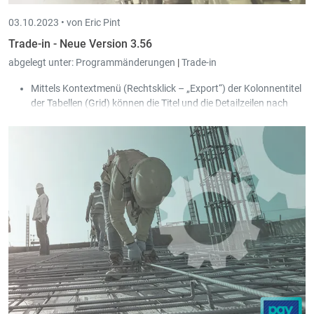
03.10.2023 •
von Eric Pint
Trade-in - Neue Version 3.56
abgelegt unter:
Programmänderungen
|
Trade-in
Mittels Kontextmenü (Rechtsklick – „Export“) der Kolonnentitel
der Tabellen (Grid) können die Titel und die Detailzeilen nach
Excel exportiert werden.
Nach erfolgreichem Peppolversand wird zusätzlich die Peppol
XML-Datei abgelegt.
Beim Speichern eines Dokuments bzw. nach dem Transfer zu
einem neuen Dokument kann eine individuelle Anpassung
mittels SQL-Update erzeugt werden.