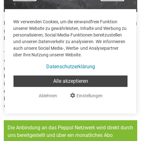
Wir verwenden Cookies, um die einwandfreie Funktion
Mit
Trade-in
ist die Erstellung einer elektronischen Rechnung
unserer Website zu gewährleisten, Inhalte und Werbung zu
genauso einfach wie die Erstellung einer herkömmlichen
personalisieren, Social Media-Funktionen bereitzustellen
Rechnung.
und unseren Datenverkehr zu analysieren. Wir informieren
auch unsere Social Media-, Werbe- und Analysepartner
Trade-in
und
Scan-in
sind direkt mit dem Peppol Netzwerk
über Ihre Nutzung unserer Website.
verbunden. Sie müssen somit Ihrerseits keinerlei Schritte
Datenschutzerklärung
unternehmen, um Rechnungen über Peppol versenden zu
können. Sie müssen lediglich in der Definition des Kunden
Alle akzeptieren
im
Trade-in
angeben, dass er die Rechnung über Peppol
erhalten will, und schon werden alle produzierten
Ablehnen
Einstellungen
Rechnungen des Kunden über das Peppol Netzwerk
versendet.
Die Anbindung an das Peppol Netzwerk wird direkt durch
uns bereitgestellt und über ein monatliches Abo