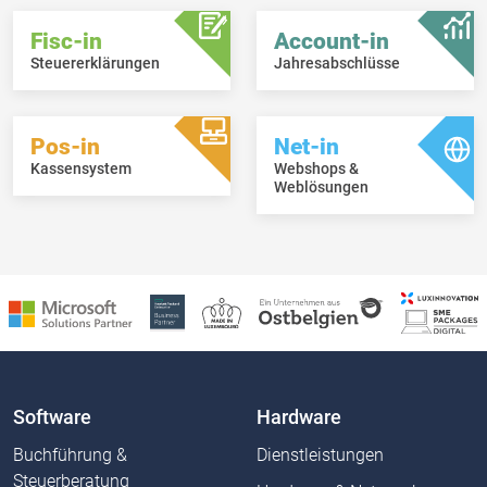
Fisc-in
Account-in
Steuererklärungen
Jahresabschlüsse
Pos-in
Net-in
Kassensystem
Webshops &
Weblösungen
Software
Hardware
Buchführung &
Dienstleistungen
Steuerberatung