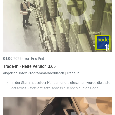
Es werden jetzt Geräte vom Typ GLORY CI-10X unterstützt.
Bei Kundenkarten kann man einen Maximalbetrag hinterlegen.
Das bewirkt, dass ein Verkauf an den Kunden verweigert wird,
wenn der Betrag erreicht ist. Es besteht zudem die Möglichkeit,
den Umsatz nur auf die Gültigkeitsperiode der Kundenkarte zu
berechnen.
04.09.2025 •
von Eric Pint
Trade-in - Neue Version 3.65
abgelegt unter:
Programmänderungen
|
Trade-in
In der Stammdatei der Kunden und Lieferanten wurde die Liste
der MwSt.-Code gefiltert, sodass nur noch gültige Code
auswählbar sind.
Der Peppolversand unterstützt jetzt auch Rechnungen mit
Skonto nach belgischem System.
In der Erfassungsmaske der Kunden- und