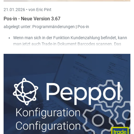
21.01.2026 •
von Eric Pint
Pos-in - Neue Version 3.67
abgelegt unter:
Programmänderungen
|
Pos-in
Wenn man sich in der Funktion Kundenzahlung befindet, kann
man jetzt auch Trade-in Dokument Barcodes scannen. Das
Dokument wird dann zur Zahlung ausgewählt.
Wenn beim Zahlen eines Trade-in Dokumentes ein
Rückgabegutschein erstellt wird (z.B. im Falle einer Retoure),
wird die Nummer des Gutscheins jetzt als Kommentarzeile zum
Trade-in Dokument hinzugefügt.
Beim Anlegen eines Rückgabegutscheines kann man diesen
automatisch dem Kunden oder der Kundenkarte zuweisen, die
die Rückgabe macht.