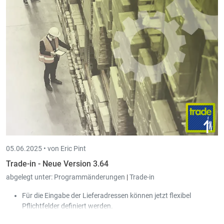
zukünftig auch mit
Wero
kompatibel zu sein. Dieses Update
muss spätestens bis zum 21/09/2025 installiert sein, damit
Payconiq weiter funktioniert.
05.06.2025 •
von Eric Pint
Trade-in - Neue Version 3.64
abgelegt unter:
Programmänderungen
|
Trade-in
Für die Eingabe der Lieferadressen können jetzt flexibel
Pflichtfelder definiert werden.
Für die Eingabe von Dokumenten kann man die Definition der