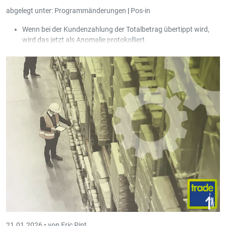
abgelegt unter:
Programmänderungen
|
Pos-in
Wenn bei der Kundenzahlung der Totalbetrag übertippt wird,
wird das jetzt als Anomalie protokolliert.
Über die Cash-in Benutzerrechte kann man einem Benutzer
erlauben, die Trade-in Einstellung "nicht änderbarer Preis" des
Artikels zu ignorieren.
Verschiedene Zahlungsterminals drucken ein Kassenabschluss-
Ticket aus. Das kann man jetzt abschalten.
21.01.2026 •
von Eric Pint