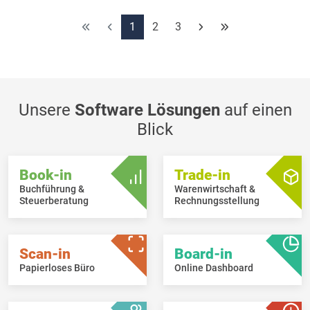
Pflichtfelder jetzt auch vom gewählten Kunden oder
Lieferanten abhängig machen.
1
2
3
Im Auftragsschirm können über den „Gekaufte Artikel“-Knopf
(unterhalb des Detailgrids) in der nachfolgenden Artikelliste
mehrere bereits gekaufte Artikel gleichzeitig ausgewählt
werden, die dann ins Dokumentdetail hinzugefügt werden
können.
Unsere
Software Lösungen
auf einen
Blick
Book-in
Trade-in
Buchführung &
Warenwirtschaft &
Steuerberatung
Rechnungsstellung
Scan-in
Board-in
Papierloses Büro
Online Dashboard