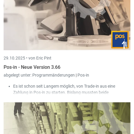
29.10.2025 •
von Eric Pint
Pos-in - Neue Version 3.66
abgelegt unter:
Programmänderungen
|
Pos-in
Es ist schon seit Langem möglich, von Trade-in aus eine
Zahlung in Pos-in zu starten. Bislang mussten beide
Programme auf dem gleichen PC laufen, und dann konnte man
mit dem €-Button auf einem Kundenauftrag die Zahlung in Pos-
in starten. Das geht jetzt auch in dem Fall, wo Pos-in nicht auf
dem gleichen PC läuft, wie Trade-in. Z. B. in dem Fall, wo Pos-in
lokal auf einer Kasse läuft, und Trade-in in einer RDP-Sitzung
auf einem Server.