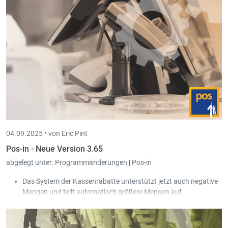
Lieferantendokumente wurde die Liste der MwSt.-Code
gefiltert, sodass nur noch gültige Code auswählbar sind.
04.09.2025 •
von Eric Pint
Pos-in - Neue Version 3.65
abgelegt unter:
Programmänderungen
|
Pos-in
Das System der Kassenrabatte unterstützt jetzt auch negative
Mengen und teilt automatisch größere Mengen auf.
Die Servipay Schnittstelle wird jetzt in der Version 3.0
unterstützt.
Das Modul für
Payconiq
Zahlungen wurde erweitert um