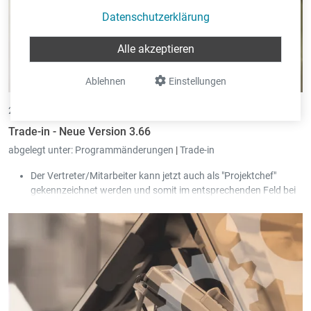
Datenschutzerklärung
Alle akzeptieren
Ablehnen
Einstellungen
29.10.2025 •
von Eric Pint
Trade-in - Neue Version 3.66
abgelegt unter:
Programmänderungen
|
Trade-in
Der Vertreter/Mitarbeiter kann jetzt auch als "Projektchef"
gekennzeichnet werden und somit im entsprechenden Feld bei
den Projekten ausgewählt werden.
In der Stammdatei vom Artikel wurde in der Tabelle der
Barcodes ein neues Feld "Priorität" sowie eine neue Tabelle, um
die Lieferanten des Barcodes zu erfassen, hinzugefügt. Bei den
Etiketten-Ausdrucken kann auf die neuen Felder gefiltert
werden.