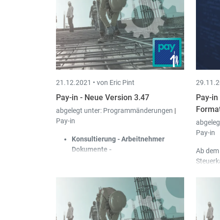
Ausdrucke: ADEM: Der
St
Ausdruck "Vierteljährliche Erklärung
Ar
'Aide à l'Embauche de Chômeurs
(N
Agés'" steht jetzt als interaktive PDF
au
zur Verfügung und ersetzt die beiden
ei
bisherigen Ausdrucke.
Au
St
In
21.12.2021 •
von Eric Pint
29.11.2
ab
Pay-in - Neue Version 3.47
Pay-in
Format
abgelegt unter:
Programmänderungen
|
Pay-in
abgeleg
Pay-in
Konsultierung - Arbeitnehmer
Dokumente -
Ab dem 
Berufsausübungsbewilligung:
Es
Steuerk
wurde ein neues Dokument
Arbeitn
"Berufsausübungsbewilligung"
dem Arb
hinzugefügt, um dieses beim Import
myguic
einer Datei in den Arbeitnehmer-
Dokumenten verwenden zu können.