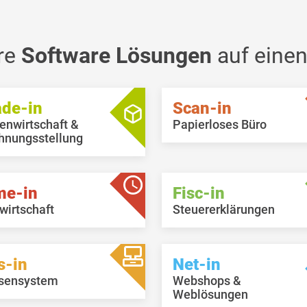
fgerufen/verwaltet werden.
Abrechnen der Gleitzeit (DHR
DHRECSUP100, DHRECSUP1
DHRECSUP140, DHRECSUP1
wird als Anzahl Stunden
re
Software Lösungen
auf einen
automatisch das Saldo der Gl
vorgeschlagen. Dieser
Automatismus greift sowohl 
ade-in
Scan-in
Löhnen (es sei denn die Lohna
mit einer Menge beim Arbeit
enwirtschaft &
Papierloses Büro
hinterlegt), als auch bei
hnungsstellung
Gratifikationen.
me-in
Fisc-in
wirtschaft
Steuererklärungen
s-in
Net-in
sensystem
Webshops &
Weblösungen