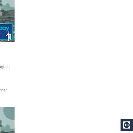
ngen
|
hmer
ei
vieren.
d was