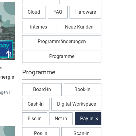
Cloud
FAQ
Hardware
Internes
Neue Kunden
Programmänderungen
Programme
s
Programme
Energie
Board-in
Book-in
ngen
|
Cash-in
Digital Workspace
t
Fisc-in
Net-in
Pay-in
von Juli
Pos-in
Scan-in
werden.