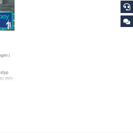
le
nticator
sion
ntrag
e als
ngen
|
tstyp
MALISO):
styp
MALISO)
isch zum
t der
yp
.
tionen:
t zum