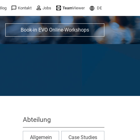
Blog
Kontakt
Jobs
Team
Viewer
DE
Book-in EVO Online-Workshops
Abteilung
Allgemein
Case Studies