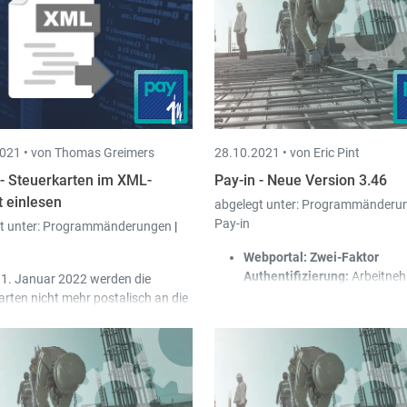
andard-Lohnart vom
beitnehmerkammer-Beitrag
DCOT) wurde der Betrag von 31€
f 35€ erhöht, für Arbeitnehmer mit
nem Brutto ab 300€.
sdrucke > ADEM: Die Menu-
ruktur wurde mit der ADEM-
ternetseite (
adem.public.lu
)
021 •
von Thomas Greimers
28.10.2021 •
von Eric Pint
geglichen.
 - Steuerkarten im XML-
Pay-in - Neue Version 3.46
 einlesen
abgelegt unter:
Programmänderu
Pay-in
t unter:
Programmänderungen
|
Webportal: Zwei-Faktor
Authentifizierung:
Arbeitne
1. Januar 2022 werden die
können jetzt optional eine Zw
arten nicht mehr postalisch an die
Faktor Authentifizierung akti
ehmer versandt, sondern werden
Der zweite Faktor ist ein
eitgeber über das Online Portal
Einmalpasswort, was alle 30
het
zur Verfügung gestellt.
Sekunden ändert (TOTP), un
man über eine getrennte