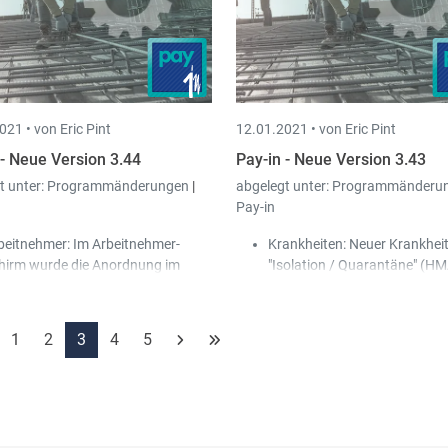
Authenticator App erhält.
Unterstützte Apps sind Goog
Authenticator, Microsoft
Authenticator, Sophos Authe
usw.
Ausdrucke: STI:
Die neue Ver
021 •
von Eric Pint
12.01.2021 •
von Eric Pint
des Ausdrucks "Arbeitgebera
ärztliche Untersuchung" wurd
 - Neue Version 3.44
Pay-in - Neue Version 3.43
PDF-Ausdruck hinzugefügt.
t unter:
Programmänderungen
|
abgelegt unter:
Programmänderu
Pay-in
beitnehmer: Im Arbeitnehmer-
Krankheiten: Neuer Krankhei
hirm wurde die Anordnung im
"Isolation / Quarantäne" (H
eren Bereich überarbeitet. Die
Es wurde der neue Krankheit
beitnehmer-Dokumente sind ab
"Isolation / Quarantäne" (H
tzt auch hier über einen Knopf bzw.
hinzugefügt. Dieser ist ident
1
2
3
4
5
T-D aufrufbar.
Krankheitstyp "Krankheit", mi
 Hauptmenu können die
Ausnahme, dass für diesen T
beitnehmer-Dokumente über den
100% zurückerstattet werden
iter "Erfassung" im
Erfassungen Löhne/Gratifika
reich "Konsultierung"
Beim Eingeben einer Lohnar