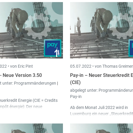
022 •
von Eric Pint
05.07.2022 •
von Thomas Greimer
 - Neue Version 3.50
Pay-in – Neuer Steuerkredit 
(CIE)
t unter:
Programmänderungen
|
abgelegt unter:
Programmänderu
Pay-in
euerkredit Energie (CIE = Credits
impôt énergie): Der neue
Ab dem Monat Juli 2022 wird in
euerkredit CIE wurde in Pay-In
Luxemburg ein neuer „Steuerkredi
tegriert. Dieser bucht sich über die
Energie (CIE)“ eingeführt. Dieser
eichnamige Lohnart CIE, die in den
Steuerkredit soll Stand Juni 2022 
rametern hinterlegt ist. In den
2022 bis März 2023 angewendet 