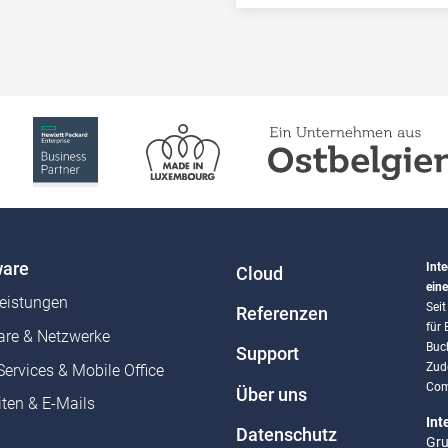
are
Inte
Cloud
eine
leistungen
Sei
Referenzen
für
re & Netzwerke
Buc
Support
Zud
Services & Mobile Office
Com
Über uns
ten & E-Mails
Int
Datenschutz
Gru