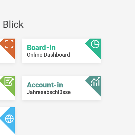
EC,
00NE,
40NE)
 Blick
eitzeit
bei
Board-in
rt ist
nehmer
Online Dashboard
Account-in
Jahresabschlüsse