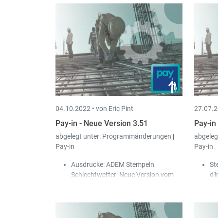
04.10.2022 •
von Eric Pint
27.07.2
Pay-in - Neue Version 3.51
Pay-in
abgelegt unter:
Programmänderungen
|
abgeleg
Pay-in
Pay-in
Ausdrucke: ADEM Stempeln
St
Schlechtwetter: Neue Version vom
d'
Ausdruck "Aufstellung der Beträge zu
St
Lasten vom Staat"
in
[Chom_Releve.rpt].
gl
Ausdrucke: Lohnbescheinigungen
Pa