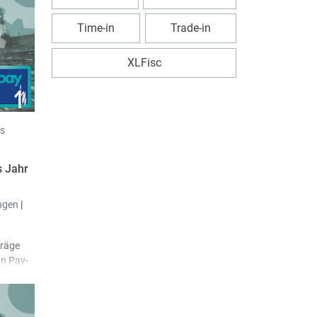
Time-in
Trade-in
XLFisc
s
 Jahr
ngen
|
träge
In Pay-
n
erlegt.