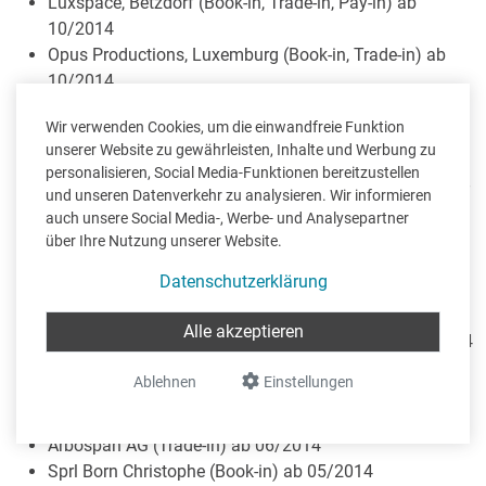
Luxspace, Betzdorf (Book-in, Trade-in, Pay-in) ab
10/2014
Opus Productions, Luxemburg (Book-in, Trade-in) ab
10/2014
Stephan Wonnebauer (Pay-in) ab 10/2014
Wir verwenden Cookies, um die einwandfreie Funktion
M.E.R.Ci (Book-in) ab 10/2014
unserer Website zu gewährleisten, Inhalte und Werbung zu
Image Concept (Book-in, Trade-in, Time-in) ab 10/2014
personalisieren, Social Media-Funktionen bereitzustellen
Spëndchen, Caritas, Croix-Rouge (Trade-in, Cash-in Pos-
und unseren Datenverkehr zu analysieren. Wir informieren
in) ab 09/2014
auch unsere Social Media-, Werbe- und Analysepartner
Hansen Lene “Adm. Am Nonnendellt” (Book-in) ab
über Ihre Nutzung unserer Website.
07/2014
Datenschutzerklärung
Aquaconfort (Trade-in) ab 08/2014
cK Comptabilté Echternach (Book-in) ab 07/2014
Alle akzeptieren
Refinder SA Welkenraedt (Book-in, Trade-in) ab 07/2014
PUNDEL Vins Purs (Cash-in, Pos-in) ab 06/2014
Ablehnen
Einstellungen
LLM Mecasport (Trade-in, Time-in, Pos-in) ab 07/2014
Checkpoint (Cash-in, Pos-in ) ab 06/2014
Arbospan AG (Trade-in) ab 06/2014
Sprl Born Christophe (Book-in) ab 05/2014