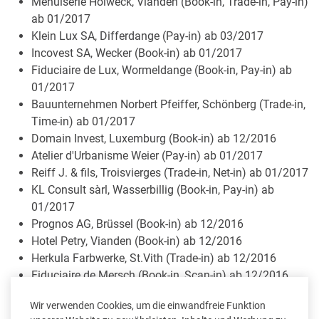
Menuiserie Holweck, Vianden (Book-in, Trade-in, Pay-in)
ab 01/2017
Klein Lux SA, Differdange (Pay-in) ab 03/2017
Incovest SA, Wecker (Book-in) ab 01/2017
Fiduciaire de Lux, Wormeldange (Book-in, Pay-in) ab
01/2017
Bauunternehmen Norbert Pfeiffer, Schönberg (Trade-in,
Time-in) ab 01/2017
Domain Invest, Luxemburg (Book-in) ab 12/2016
Atelier d'Urbanisme Weier (Pay-in) ab 01/2017
Reiff J. & fils, Troisvierges (Trade-in, Net-in) ab 01/2017
KL Consult sàrl, Wasserbillig (Book-in, Pay-in) ab
01/2017
Prognos AG, Brüssel (Book-in) ab 12/2016
Hotel Petry, Vianden (Book-in) ab 12/2016
Herkula Farbwerke, St.Vith (Trade-in) ab 12/2016
Fiduciaire de Mersch (Book-in, Scan-in) ab 12/2016
Wagner Building Systems, Luxemburg (Book-in, Scan-
Wir verwenden Cookies, um die einwandfreie Funktion
in) ab 11/2016