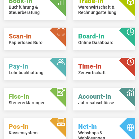
Book-in
Trade-in
Buchführung &
Warenwirtschaft &
Steuerberatung
Rechnungsstellung
Scan-in
Board-in
Papierloses Büro
Online Dashboard
Pay-in
Time-in
Lohnbuchhaltung
Zeitwirtschaft
Fisc-in
Account-in
Steuererklärungen
Jahresabschlüsse
Pos-in
Net-in
Kassensystem
Webshops &
Weblösungen