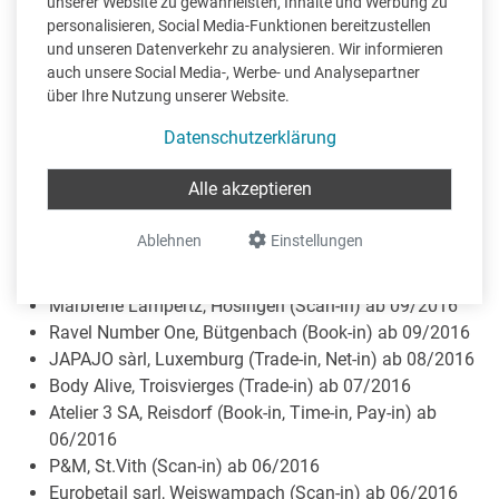
unserer Website zu gewährleisten, Inhalte und Werbung zu
Aqua Natur, Hosingen (Pay-in) ab 11/2016
personalisieren, Social Media-Funktionen bereitzustellen
Metzgerei Zahn-Drouven, Kelmis (Book-in) ab 10/2016
und unseren Datenverkehr zu analysieren. Wir informieren
LUX T.P. sa, Sandweiler (Book-in, Scan-in) ab 10/2016
auch unsere Social Media-, Werbe- und Analysepartner
Rinnen Henri Transports, Weiswampach (Pay-in) ab
über Ihre Nutzung unserer Website.
10/2016
Datenschutzerklärung
Navilux Shifffahrt sàrl (Pay-in) ab 10/2016
Barz + Willems GmbH, Bitburg (Book-in) ab 10/2016
Alle akzeptieren
Bastin-Elektrotechnik, Kelmis (Book-in) ab 10/2016
LUTEXCO Sàrl, Derenbach (Book-in) ab 09/2016
Ablehnen
Einstellungen
Naturzentrum Haus Ternell, Eupen (Scan-in) ab
09/2016
Marbrerie Lampertz, Hosingen (Scan-in) ab 09/2016
Ravel Number One, Bütgenbach (Book-in) ab 09/2016
JAPAJO sàrl, Luxemburg (Trade-in, Net-in) ab 08/2016
Body Alive, Troisvierges (Trade-in) ab 07/2016
Atelier 3 SA, Reisdorf (Book-in, Time-in, Pay-in) ab
06/2016
P&M, St.Vith (Scan-in) ab 06/2016
Eurobetail sarl, Weiswampach (Scan-in) ab 06/2016