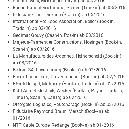
Schotterwerk, Moersdorf (Pay-in) ab 04/2016
Racon Bauunternehmung, Stegen (Time-in) ab 03/2016
Fiduciaire Thill, Diekirch (Scan-in) ab 05/2016
International Pet Food Association, Beiler (Book-in,
Trade-in) ab 03/2016
Gedimat Gouvy (Cash-in, Pos-in) ab 03/2016
Majerus-Parmentier Constructions, Hosingen (Book-in,
Scan-in) ab 03/2016
La Manufacture des Ardennes, Heinerscheid (Book-in)
ab 03/2016
Fedora SA, Luxembourg (Book-in) ab 02/2016
Frisör Thonet sàrl, Grevenmacher (Book-in) ab 02/2016
F.Sarlette sprl, Malmedy (Book-in, Trade-in) ab 02/2016
Köhl Antriebstechnik, Wecker (Book-in, Pay-in, Trade-in,
Time-in, Scan-in, Call-in) ab 02/2016
Offergeld Logistics, Hautcharage (Book-in) ab 02/2016
Fiduciaire Raymond Braun, Mersch (Book-in) ab
01/2016
NTT Cable Europe, Redange (Book-in) ab 01/2016