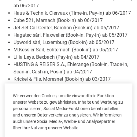
ab 06/2017
Haus & Technik, Clervaux (Time-in, Pay-in) ab 06/2017
Cube 521, Marnach (Book-in) ab 06/2017
Jet Set Car Center, Barchon (Book-in) ab 06/2017
Hagatec sàrl, Flaxweiler (Book-in, Pay-in) ab 05/2017
Upworld sàrl, Luxemburg (Book-in) ab 05/2017
M.Kessler Sàrl, Echternach (Book-in) ab 05/2017
Lilia Leys, Bexbach (Pay-in) ab 04/2017
HUSTING & REISER S.A., Ehlerange (Book-in, Trade-in,
Scan-in, Cash-in, Pos-in) ab 04/2017
Krickel & Fils, Moresnet (Book-in) ab 03/2017
Gedimat Gouvy (Book-in, Trade-in, Cash-in, Pos-in) ab
03/2017
Wir verwenden Cookies, um die einwandfreie Funktion
Energie 2030, Raeren (Scan-in) ab 03/2017
unserer Website zu gewährleisten, Inhalte und Werbung zu
Glacier Franck, Aubel (Book-in) ab 03/2017
personalisieren, Social Media-Funktionen bereitzustellen
und unseren Datenverkehr zu analysieren. Wir informieren
Gebrüder Lenges, Recht (Book-in) ab 02/2017
auch unsere Social Media-, Werbe- und Analysepartner
ILBA Fiduciaire, Echternach (Book-in, Scan-in) ab
über Ihre Nutzung unserer Website.
02/2017