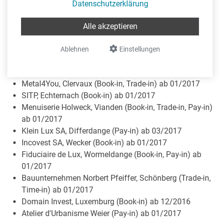
Agepa SA, Recht (Book-in, Trade-in, Scan-in) ab
Datenschutzerklärung
02/2017
THF Tréfileries Haute Fôret SA, Wecker (Book-in, Trade-
Alle akzeptieren
in) ab 01/2017
GOLF-Club Henri-Chapelle (Scan-in) ab 01/2017
Ablehnen
Einstellungen
Transporte Heck Lothar, Montenau (Trade-in, Scan-in)
ab 01/2017
Metal4You, Clervaux (Book-in, Trade-in) ab 01/2017
SITP, Echternach (Book-in) ab 01/2017
Menuiserie Holweck, Vianden (Book-in, Trade-in, Pay-in)
ab 01/2017
Klein Lux SA, Differdange (Pay-in) ab 03/2017
Incovest SA, Wecker (Book-in) ab 01/2017
Fiduciaire de Lux, Wormeldange (Book-in, Pay-in) ab
01/2017
Bauunternehmen Norbert Pfeiffer, Schönberg (Trade-in,
Time-in) ab 01/2017
Domain Invest, Luxemburg (Book-in) ab 12/2016
Atelier d'Urbanisme Weier (Pay-in) ab 01/2017