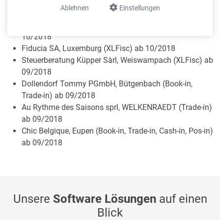
Kanzlei Stephan Wonnebauer, Trier (XLFisc) ab
Ablehnen
Einstellungen
10/2018
Markus Thimmel Steuerberatung, Trier (XLFisc) ab
10/2018
Fiducia SA, Luxemburg (XLFisc) ab 10/2018
Steuerberatung Küpper Sàrl, Weiswampach (XLFisc) ab
09/2018
Dollendorf Tommy PGmbH, Bütgenbach (Book-in,
Trade-in) ab 09/2018
Au Rythme des Saisons sprl, WELKENRAEDT (Trade-in)
ab 09/2018
Chic Belgique, Eupen (Book-in, Trade-in, Cash-in, Pos-in)
ab 09/2018
Unsere
Software Lösungen
auf einen
Blick