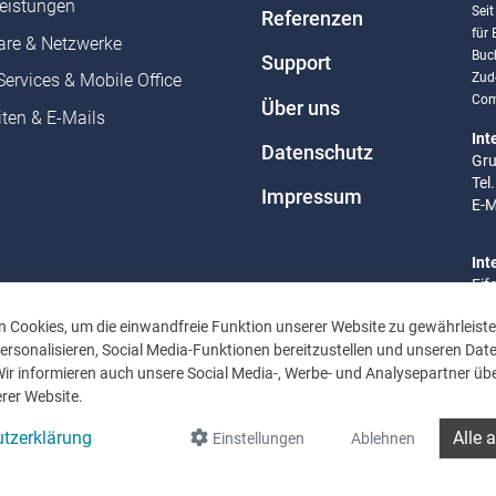
leistungen
Sei
Referenzen
für
re & Netzwerke
Buc
Support
Zud
Services & Mobile Office
Com
Über uns
ten & E-Mails
Int
Datenschutz
Gru
Tel
Impressum
E-M
Int
Eif
Tel
 Cookies, um die einwandfreie Funktion unserer Website zu gewährleiste
E-M
rsonalisieren, Social Media-Funktionen bereitzustellen und unseren Dat
Wir informieren auch unsere Social Media-, Werbe- und Analysepartner übe
Bür
rer Website.
Mo 
Uhr
tzerklärung
Alle 
Einstellungen
Ablehnen
Fr: 
16: