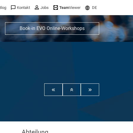
Blog
Kontakt
Jobs
Team
Viewer
DE
Book-in EVO Online-Workshops
Abteilung