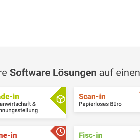
re
Software Lösungen
auf einen
ade-in
Scan-in
enwirtschaft &
Papierloses Büro
hnungsstellung
me-in
Fisc-in