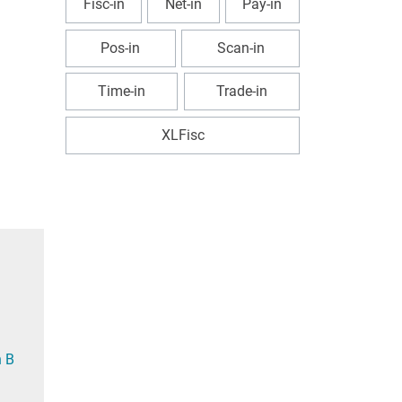
Fisc-in
Net-in
Pay-in
Pos-in
Scan-in
Time-in
Trade-in
XLFisc
n B