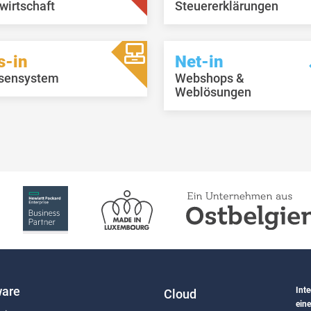
wirtschaft
Steuererklärungen
s-in
Net-in
sensystem
Webshops &
Weblösungen
are
Inte
Cloud
eine