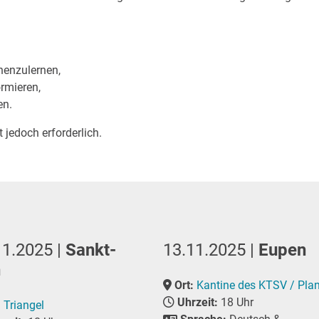
nenzulernen,
rmieren,
en.
t jedoch erforderlich.
11.2025 |
Sankt-
13.11.2025 |
Eupen
h
Ort:
Kantine des KTSV / Pla
Uhrzeit:
18 Uhr
:
Triangel