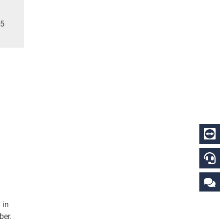
25
 in
ber.