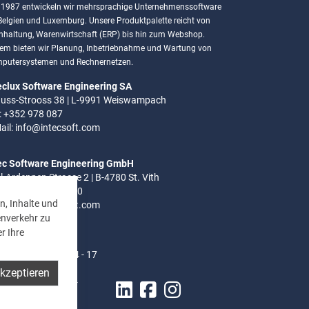
t 1987 entwickeln wir mehrsprachige Unternehmenssoftware
 Belgien und Luxemburg. Unsere Produktpalette reicht von
hhaltung, Warenwirtschaft (ERP) bis hin zum Webshop.
em bieten wir Planung, Inbetriebnahme und Wartung von
putersystemen und Rechnernetzen.
eclux Software Engineering SA
uss-Strooss 38 | L-9991 Weiswampach
.: +352 978 087
ail:
info@intecsoft.com
ec Software Engineering GmbH
el-Ardennen Strasse 2 | B-4780 St. Vith
.: +32 (0)80 280 080
n, Inhalte und
ail:
info@intecsoft.com
enverkehr zu
r Ihre
ozeiten:
- Do: 8 - 12 Uhr | 14 - 17
akzeptieren
8 - 12 Uhr | 14 Uhr -
30 Uhr