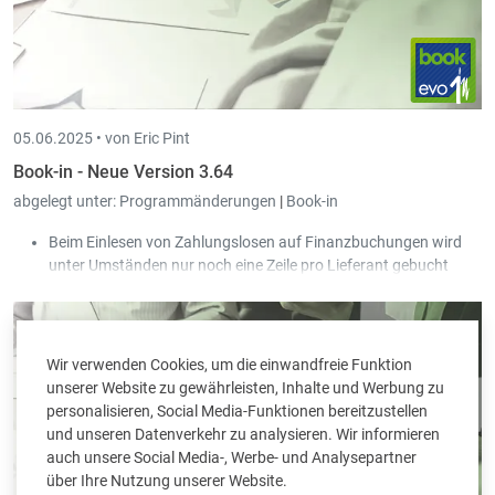
05.06.2025 •
von Eric Pint
Book-in - Neue Version 3.64
abgelegt unter:
Programmänderungen
|
Book-in
Beim Einlesen von Zahlungslosen auf Finanzbuchungen wird
unter Umständen nur noch eine Zeile pro Lieferant gebucht
(statt einer pro Rechnung).
Zahlungslose werden jetzt nach dem Einlesen nicht mehr
gelöscht. Sie bleiben bestehen und erhalten einen Status
abgeschlossen.
Wir verwenden Cookies, um die einwandfreie Funktion
Nachdem für ein Zahlungslos eine Überweisungsdatei erstellt
unserer Website zu gewährleisten, Inhalte und Werbung zu
wurde, ist es ab jetzt gesperrt und kann nicht aus Versehen
personalisieren, Social Media-Funktionen bereitzustellen
bearbeitet werden.
und unseren Datenverkehr zu analysieren. Wir informieren
auch unsere Social Media-, Werbe- und Analysepartner
über Ihre Nutzung unserer Website.