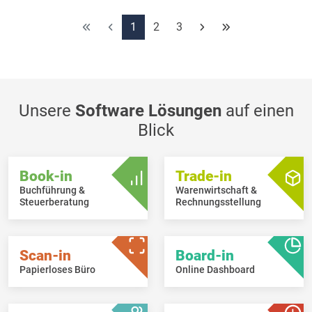
Kunden/Lieferanten, oder das letzte gebuchte Gegenkonto
vorgeschlagen.
1
2
3
Die luxemburgische periodische MwSt.-Erklärung, sowie die
Jahreserklärung, können nun auch in einen Druckstapel
abgelegt werden.
Das Abschreibungsmodul wurde in Book-in Evolution integriert.
Unsere
Software Lösungen
auf einen
Blick
Book-in
Trade-in
Buchführung &
Warenwirtschaft &
Steuerberatung
Rechnungsstellung
Scan-in
Board-in
Papierloses Büro
Online Dashboard