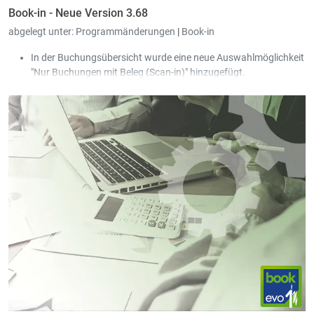
Book-in - Neue Version 3.68
abgelegt unter:
Programmänderungen
|
Book-in
In der Buchungsübersicht wurde eine neue Auswahlmöglichkeit
"Nur Buchungen mit Beleg (Scan-in)" hinzugefügt.
Die Sperre beim Buchen der Journale wurde entschärft:
Somit ist es nun möglich, dass mehrere Personen
gleichzeitig im selben Journal bestehende Buchungen
bearbeiten können.
Beim Erstellen einer neuen Buchung wird das Journal
wieder freigegeben, sobald die neue Buchung vom
Benutzer gespeichert wurde.