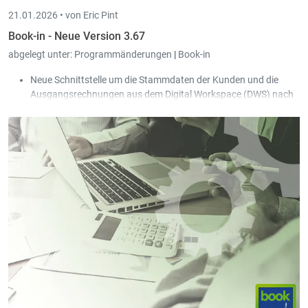
21.01.2026 •
von Eric Pint
Book-in - Neue Version 3.67
abgelegt unter:
Programmänderungen
|
Book-in
Neue Schnittstelle um die Stammdaten der Kunden und die
Ausgangsrechnungen aus dem
Digital Workspace (DWS)
nach
Book-in Evo zu importieren.
In der Stammdatei der Konten kann eine Farbe definiert werden;
die Konten werden in den Finanzen in der hinterlegten Farbe
angezeigt.
Die Lose der Kunden-Domizilierungen sowie Kunden-
Rückzahlungen können automatisiert nach Scan-in archiviert
werden (gleiches Prinzip wie bei den Lieferanten-
Überweisungen).