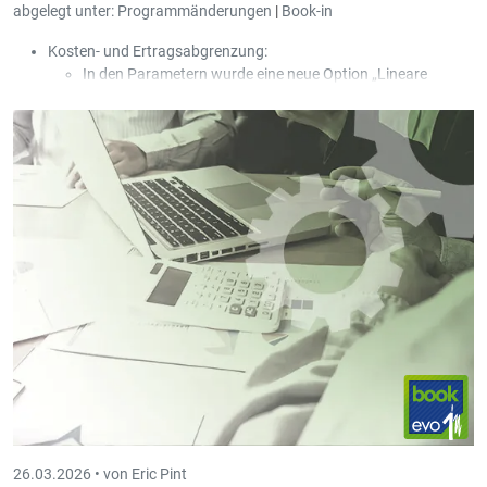
abgelegt unter:
Programmänderungen
|
Book-in
Kosten- und Ertragsabgrenzung:
In den Parametern wurde eine neue Option „Lineare
Abgrenzung (30 Tage / Monat)“ hinzugefügt.
In den Parametern wurde eine neue Option „Neue
Umbuchung pro Periode und Rechnung erstellen“
hinzugefügt.
In der Maske der Ein- und Ausgangsrechnungen wurde ein
neuer Ausdruck „Einfache Liste der Abgrenzungen“
hinzugefügt; die Liste wird geöffnet, wenn bei einer bereits
abgegrenzten Rechnung erneut die Option der
Abgrenzung aufgerufen wird.
26.03.2026 •
von Eric Pint