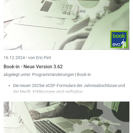
die PDF Belege der Buchungen.
16.12.2024 •
von Eric Pint
Book-in - Neue Version 3.62
abgelegt unter:
Programmänderungen
|
Book-in
Die neuen 2025er eCDF-Formulare der Jahresabschlüsse und
der MwSt.-Erklärungen sind verfügbar.
In der Stammdatei der analytischen Konten wurden 10 Freie
Zonen hinzugefügt.
Der Kommentar, der in der Kopfzeile der Umbuchung
eingegeben wurde, wird nun ebenfalls gespeichert.