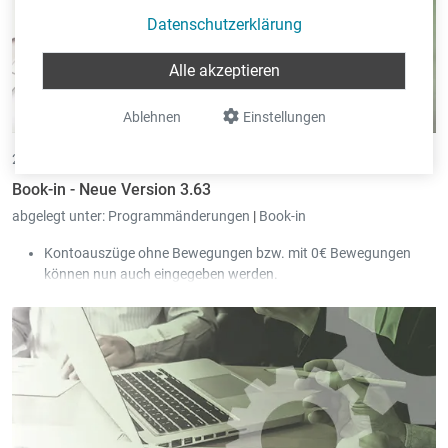
Datenschutzerklärung
Alle akzeptieren
Ablehnen
Einstellungen
24.03.2025 •
von Eric Pint
Book-in - Neue Version 3.63
abgelegt unter:
Programmänderungen
|
Book-in
Kontoauszüge ohne Bewegungen bzw. mit 0€ Bewegungen
können nun auch eingegeben werden.
Es gibt jetzt eine Schnittstelle, um Daten im DATEV Format zu
exportieren. Die Zielgruppe dieser Schnittstelle sind Firmen, die
Book-in nutzen um die Buchhaltung für ein deutsches
Unternehmen zu führen. Diese müssen meist mindestens ein
Mal pro Jahr ihre Daten an einen Steuerberater liefern, der mit
Datev (oder kompatibler Software) arbeitet. Die Schnittstelle
enthält Kunden (Kreditoren), Lieferanten (Debitoren),
Buchungen (Einkauf, Verkauf, Finanzen, Umbuchungen) sowie