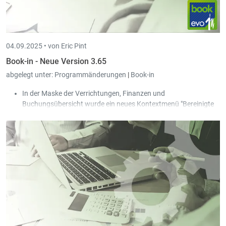
04.09.2025 •
von Eric Pint
Book-in - Neue Version 3.65
abgelegt unter:
Programmänderungen
|
Book-in
In der Maske der Verrichtungen, Finanzen und
Buchungsübersicht wurde ein neues Kontextmenü "Bereinigte
Dokumente anzeigen" hinzugefügt, mit dem die bereinigten
Dokumente der ausgewählten Buchung angezeigt werden.
Es wurde ein neuer Standard-Ausdruck "Detailliertes Hauptbuch
Konten mit Devisen" hinzugefügt.
Bei den Bankkonten der Kunden/Lieferanten wurde ein neues
Häkchen "Blockiert" hinzugefügt. In den Masken der
Überweisungen (Lieferanten / Rückzahlungen Kunden) können
nur nicht blockierte Konten ausgewählt werden.