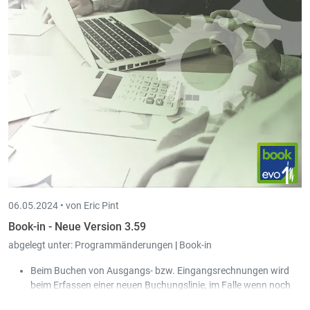
Es werden nun auch Kontoauszüge mit einem Wert von 0 €
eingelesen, damit die Nummerierung der folgenden Auszüge
korrekt ist.
06.05.2024 •
von Eric Pint
Book-in - Neue Version 3.59
abgelegt unter:
Programmänderungen
|
Book-in
Beim Buchen von Ausgangs- bzw. Eingangsrechnungen wird
beim Erfassen einer neuen Buchungslinie, im Falle wenn noch
ein Saldo besteht, entweder das Gegenkonto des