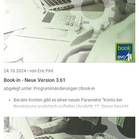
24.10.2024 •
von Eric Pint
Book-in - Neue Version 3.61
abgelegt unter:
Programmänderungen
|
Book-in
Bei den Konten gibt es einen neuen Parameter "Konto bei
Bereinigung analytisch aufteilen (Analytik 1)". Dieser bewirkt,
dass beim Bereinigen die Konten der Bereinigungstafel anhand
der Analytik der Rechnung aufgeteilt werden.
Beim Buchen wird die Kontenliste anhand des Kunden
(Ausgangsbuchungen), des Lieferanten (Eingangsbuchungen)