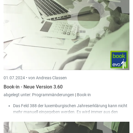
oder des Journals (Umbuchungen und Finanzen) gefiltert. Dies
ermöglicht es die letzten verwendeten Konten für den Kunden,
den Lieferanten oder das Journal zu ermitteln.
Während der Bereinigung wird die Scan-Vorschau der
gewählten Zeile angezeigt.
01.07.2024 •
von Andreas Classen
Book-in - Neue Version 3.60
abgelegt unter:
Programmänderungen
|
Book-in
Das Feld 388 der luxemburgischen Jahreserklärung kann nicht
mehr manuell eingegeben werden. Es wird immer aus den
Konten mit Jahresfach '010' berechnet.
Die Vorschau von PDF-Dokumenten aus Scan-in kann nun auch
auf einem zweiten Monitor angezeigt werden.