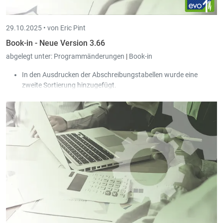
29.10.2025 •
von Eric Pint
Book-in - Neue Version 3.66
abgelegt unter:
Programmänderungen
|
Book-in
In den Ausdrucken der Abschreibungstabellen wurde eine
zweite Sortierung hinzugefügt.
Es besteht nun die Möglichkeit, die analytischen Konten der
Anlage zusätzlich auf das Konto der Abschreibung zu
verbuchen.
In den Anlagen wurde ein neues Feld "Kommentar" hinzugefügt,
hier wird standardmäßig der Kommentar der dazugehörigen
Rechnung übernommen.