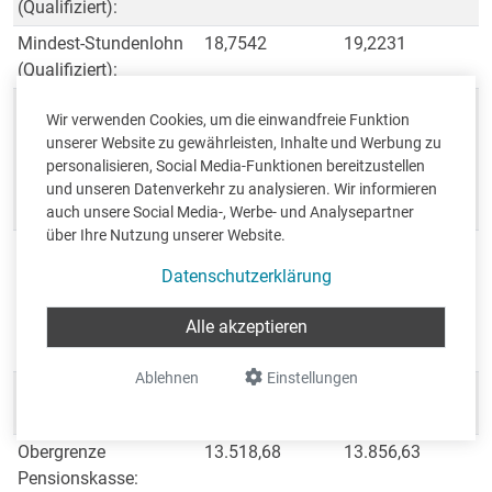
(Qualifiziert):
Mindest-Stundenlohn
18,7542
19,2231
(Qualifiziert):
Minimum
3.514,86
3.602,72
Wir verwenden Cookies, um die einwandfreie Funktion
Bemessungsgrundlage
unserer Website zu gewährleisten, Inhalte und Werbung zu
Pensionäre
personalisieren, Social Media-Funktionen bereitzustellen
(Krankenkasse -
und unseren Datenverkehr zu analysieren. Wir informieren
Natur(Pflege)):
auch unsere Social Media-, Werbe- und Analysepartner
über Ihre Nutzung unserer Website.
Minimum Stundenlohn
20,3171
20,8250
Bemessungsgrundlage
Datenschutzerklärung
Pensionäre
Alle akzeptieren
(Krankenkasse -
Natur(Pflege)):
Ablehnen
Einstellungen
Obergrenze
13.518,68
13.856,63
Krankenkasse:
Obergrenze
13.518,68
13.856,63
Pensionskasse: