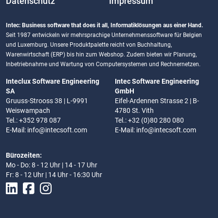
Datenschutz
Impressum
Intec: Business software that does it all, Informatiklösungen aus einer Hand.
Seit 1987 entwickeln wir mehrsprachige Unternehmenssoftware für Belgien
und Luxemburg. Unsere Produktpalette reicht von Buchhaltung,
Warenwirtschaft (ERP) bis hin zum Webshop. Zudem bieten wir Planung,
Inbetriebnahme und Wartung von Computersystemen und Rechnernetzen.
Inteclux Software Engineering
Intec Software Engineering
SA
GmbH
Gruuss-Strooss 38 | L-9991
Eifel-Ardennen Strasse 2 | B-
Weiswampach
4780 St. Vith
Tel.: +352 978 087
Tel.: +32 (0)80 280 080
E-Mail:
info@intecsoft.com
E-Mail:
info@intecsoft.com
Bürozeiten:
Mo - Do: 8 - 12 Uhr | 14 - 17 Uhr
Fr: 8 - 12 Uhr | 14 Uhr - 16:30 Uhr