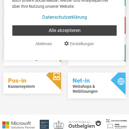
auch unsere Social Media-, Werbe- und Analysepartner
Papierloses Büro
Online Dashboard
über Ihre Nutzung unserer Website.
Datenschutzerklärung
Pay-in
Time-in
Alle akzeptieren
Lohnbuchhaltung
Zeitwirtschaft
Ablehnen
Einstellungen
Fisc-in
Account-in
Steuererklärungen
Jahresabschlüsse
Pos-in
Net-in
Kassensystem
Webshops &
Weblösungen