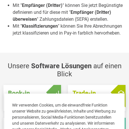
Mit "
Empfänger (Dritter)
" können Sie jetzt Begünstigte
definieren und für diese mit "
Empfänger (Dritter)
überweisen
" Zahlungsdateien (SEPA) erstellen.
Mit "
Klassifizierungen
" können Sie Ihre Abrechnungen
jetzt klassifizieren und in Pay-in farblich hervorheben.
Unsere
Software Lösungen
auf einen
Blick
Book-in
Trade-in
Buchführung &
Warenwirtschaft &
Steuerberatung
Rechnungsstellung
Wir verwenden Cookies, um die einwandfreie Funktion
unserer Website zu gewährleisten, Inhalte und Werbung zu
personalisieren, Social Media-Funktionen bereitzustellen
und unseren Datenverkehr zu analysieren. Wir informieren
Scan-in
Board-in