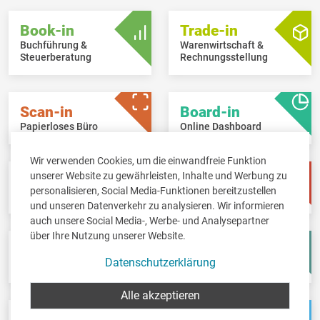
Book-in
Trade-in
Buchführung &
Warenwirtschaft &
Steuerberatung
Rechnungsstellung
Scan-in
Board-in
Papierloses Büro
Online Dashboard
Wir verwenden Cookies, um die einwandfreie Funktion
unserer Website zu gewährleisten, Inhalte und Werbung zu
Pay-in
Time-in
personalisieren, Social Media-Funktionen bereitzustellen
Lohnbuchhaltung
Zeitwirtschaft
und unseren Datenverkehr zu analysieren. Wir informieren
auch unsere Social Media-, Werbe- und Analysepartner
über Ihre Nutzung unserer Website.
Fisc-in
Account-in
Datenschutzerklärung
Steuererklärungen
Jahresabschlüsse
Alle akzeptieren
Pos-in
Net-in