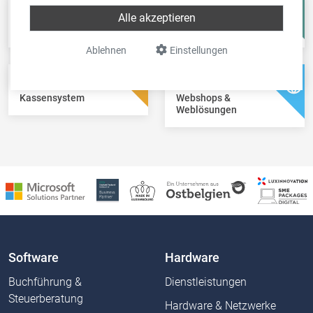
Fisc-in
Account-in
Alle akzeptieren
Steuererklärungen
Jahresabschlüsse
Ablehnen
Einstellungen
Pos-in
Net-in
Kassensystem
Webshops &
Weblösungen
Software
Hardware
Buchführung &
Dienstleistungen
Steuerberatung
Hardware & Netzwerke