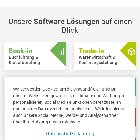
Unsere
Software Lösungen
auf einen
Blick
Book-in
Trade-in
Buchführung &
Warenwirtschaft &
Steuerberatung
Rechnungsstellung
Scan-in
Board-in
Wir verwenden Cookies, um die einwandfreie Funktion
Papierloses Büro
Online Dashboard
unserer Website zu gewährleisten, Inhalte und Werbung zu
personalisieren, Social Media-Funktionen bereitzustellen
und unseren Datenverkehr zu analysieren. Wir informieren
auch unsere Social Media-, Werbe- und Analysepartner
Pay-in
Time-in
über Ihre Nutzung unserer Website.
Lohnbuchhaltung
Zeitwirtschaft
Datenschutzerklärung