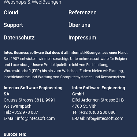
Webshops & Weblösungen
Cloud
Referenzen
Support
Über uns
Datenschutz
Impressum
Intec: Business software that does it all, Informatiklösungen aus einer Hand.
Seit 1987 entwickeln wir mehrsprachige Unternehmenssoftware für Belgien
und Luxemburg. Unsere Produktpalette reicht von Buchhaltung,
Warenwirtschaft (ERP) bis hin zum Webshop. Zudem bieten wir Planung,
Inbetriebnahme und Wartung von Computersystemen und Rechnernetzen.
Inteclux Software Engineering
Intec Software Engineering
SA
GmbH
Gruuss-Strooss 38 | L-9991
Eifel-Ardennen Strasse 2 | B-
Weiswampach
4780 St. Vith
Tel.: +352 978 087
Tel.: +32 (0)80 280 080
E-Mail:
info@intecsoft.com
E-Mail:
info@intecsoft.com
Bürozeiten: