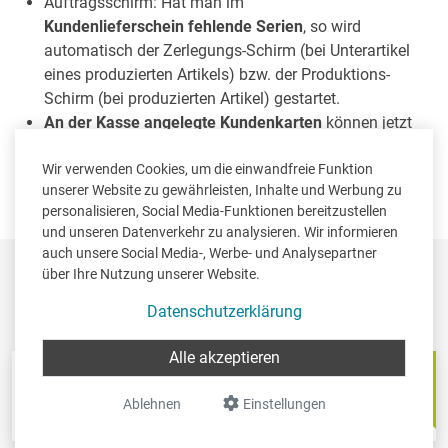
Auftragsschirm: Hat man im
Kundenlieferschein fehlende Serien
, so wird
automatisch der Zerlegungs-Schirm (bei Unterartikel
eines produzierten Artikels) bzw. der Produktions-
Schirm (bei produzierten Artikel) gestartet.
An der Kasse angelegte Kundenkarten
können jetzt
auch über Trade-in
gelöscht werden
(solange noch
keine Verkäufe auf die Karte gebucht wurden).
Wir verwenden Cookies, um die einwandfreie Funktion
unserer Website zu gewährleisten, Inhalte und Werbung zu
personalisieren, Social Media-Funktionen bereitzustellen
und unseren Datenverkehr zu analysieren. Wir informieren
auch unsere Social Media-, Werbe- und Analysepartner
über Ihre Nutzung unserer Website.
Unsere
Software Lösungen
auf einen
Blick
Datenschutzerklärung
Alle akzeptieren
Book-in
Trade-in
Buchführung &
Warenwirtschaft &
Ablehnen
Einstellungen
Steuerberatung
Rechnungsstellung