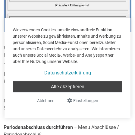
Wir verwenden Cookies, um die einwandfreie Funktion
unserer Website zu gewährleisten, Inhalte und Werbung zu
personalisieren, Social Media-Funktionen bereitzustellen
Wichtige Arbeiten vor dem Jahresabschluss
und unseren Datenverkehr zu analysieren. Wir informieren
Führen Sie in der Regel folgende Arbeiten
vor dem Start
des
auch unsere Social Media-, Werbe- und Analysepartner
über Ihre Nutzung unserer Website.
Jahresabschlusses durch :
Datenschutzerklärung
Kontrolle der Buchführung
= Menu Verschiedenes /
Kontrolle der Buchführung
Alle akzeptieren
Sicherheitskopie der Daten
= Menu Verschiedenes /
Ablehnen
Einstellungen
Sicherheitskopie / Daten kopieren
Periodenabschluss durchführen
= Menu Abschlüsse /
Periodenabschluß