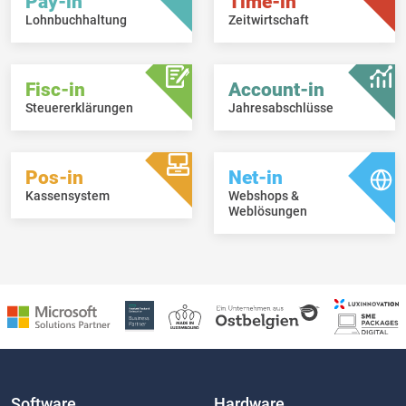
Pay-in
Time-in
Lohnbuchhaltung
Zeitwirtschaft
Fisc-in
Account-in
Steuererklärungen
Jahresabschlüsse
Pos-in
Net-in
Kassensystem
Webshops &
Weblösungen
Software
Hardware